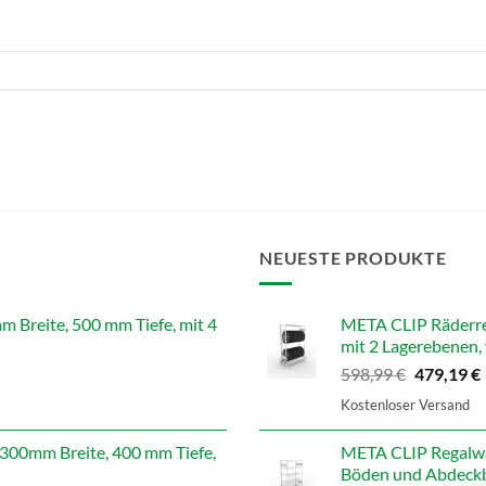
NEUESTE PRODUKTE
reite, 500 mm Tiefe, mit 4
META CLIP Räderre
mit 2 Lagerebenen, 
Ursprüngl
598,99
€
479,19
€
Preis
Kostenloser Versand
war:
i
598,99 €
00mm Breite, 400 mm Tiefe,
META CLIP Regalwa
Böden und Abdeckb