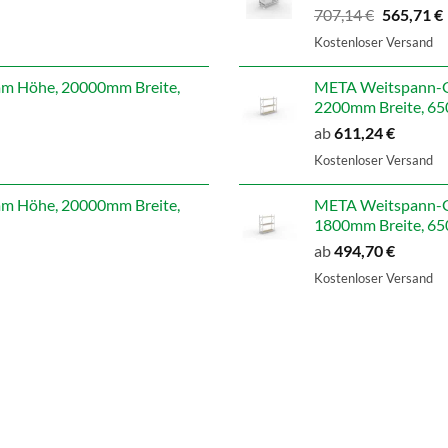
Ursprüngl
707,14
€
565,71
€
Preis
Kostenloser Versand
war:
i
707,14 €
 Höhe, 20000mm Breite,
META Weitspann-G
2200mm Breite, 650
ab
611,24
€
Kostenloser Versand
 Höhe, 20000mm Breite,
META Weitspann-G
1800mm Breite, 650
ab
494,70
€
Kostenloser Versand