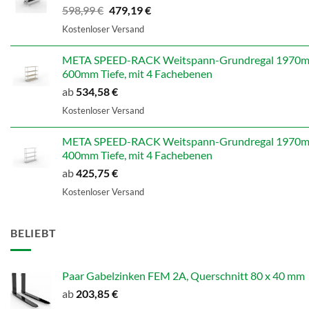
Ursprünglicher
Aktueller
598,99
€
479,19
€
Preis
Preis
Kostenloser Versand
war:
ist:
598,99 €
479,19 €.
META SPEED-RACK Weitspann-Grundregal 1970mm
600mm Tiefe, mit 4 Fachebenen
ab
534,58
€
Kostenloser Versand
META SPEED-RACK Weitspann-Grundregal 1970mm
400mm Tiefe, mit 4 Fachebenen
ab
425,75
€
Kostenloser Versand
BELIEBT
Paar Gabelzinken FEM 2A, Querschnitt 80 x 40 mm
ab
203,85
€