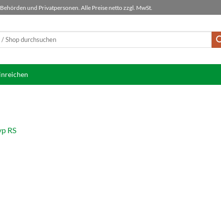
ehörden und Privatpersonen. Alle Preise netto zzgl. MwSt.
inreichen
yp RS