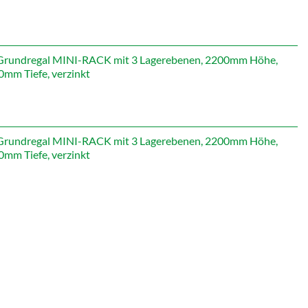
icher
Aktueller
Preis
st:
565,71 €.
rundregal MINI-RACK mit 3 Lagerebenen, 2200mm Höhe,
mm Tiefe, verzinkt
rundregal MINI-RACK mit 3 Lagerebenen, 2200mm Höhe,
mm Tiefe, verzinkt