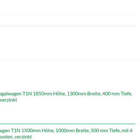
galwagen T1N 1850mm Höhe, 1300mm Breite, 400 mm Tiefe,
verzinkt
icher
Aktueller
Preis
st:
479,19 €.
gen T1N 1500mm Höhe, 1000mm Breite, 500 mm Tiefe, mit 4
oden, verzinkt