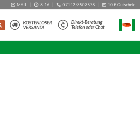
MAIL
8-16
07142/3503578
10 € Gutschein