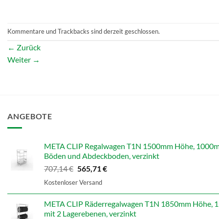
Kommentare und Trackbacks sind derzeit geschlossen.
←
Zurück
Weiter
→
ANGEBOTE
META CLIP Regalwagen T1N 1500mm Höhe, 1000mm B
Böden und Abdeckboden, verzinkt
Ursprünglicher
Aktueller
707,14
€
565,71
€
Preis
Preis
Kostenloser Versand
war:
ist:
707,14 €
565,71 €.
META CLIP Räderregalwagen T1N 1850mm Höhe, 13
mit 2 Lagerebenen, verzinkt