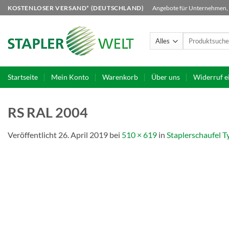
Zum
KOSTENLOSER VERSAND* (DEUTSCHLAND)
Angebote für Unternehmen, B
Inhalt
springen
Suchen
nach:
Startseite
Mein Konto
Warenkorb
Über uns
Widerruf e
RS RAL 2004
Veröffentlicht
26. April 2019
bei
510 × 619
in
Staplerschaufel T