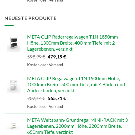
Kostenloser Versand
NEUESTE PRODUKTE
META CLIP Räderregalwagen T1N 1850mm
Höhe, 1300mm Breite, 400 mm Tiefe, mit 2
Lagerebenen, verzinkt
Ursprünglicher
Aktueller
598,99
€
479,19
€
Preis
Preis
Kostenloser Versand
war:
ist:
598,99 €
479,19 €.
META CLIP Regalwagen T1N 1500mm Höhe,
1000mm Breite, 500 mm Tiefe, mit 4 Böden und
Abdeckboden, verzinkt
Ursprünglicher
Aktueller
707,14
€
565,71
€
Preis
Preis
Kostenloser Versand
war:
ist:
707,14 €
565,71 €.
META Weitspann-Grundregal MINI-RACK mit 3
Lagerebenen, 2200mm Höhe, 2200mm Breite,
650mm Tiefe, verzinkt