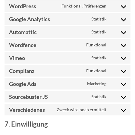
to
WordPress
Funktional, Präferenzen
service
Consent
google-
to
Google Analytics
Statistik
adsense
service
Consent
wordpress
to
Automattic
Statistik
service
Consent
google-
to
Wordfence
Funktional
analytics
service
Consent
automattic
to
Vimeo
Statistik
service
Consent
wordfence
to
Complianz
Funktional
service
Consent
vimeo
to
Google Ads
Marketing
service
Consent
complianz
to
Sourcebuster JS
Statistik
service
Consent
google-
to
Verschiedenes
Zweck wird noch ermittelt
ads
service
Consent
sourcebuster-
to
7. Einwilligung
js
service
verschiedene