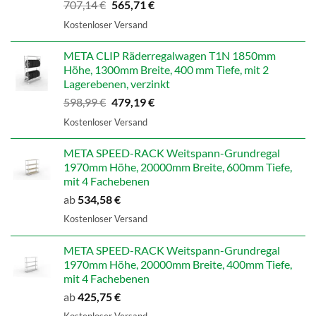
Ursprünglicher
Aktueller
707,14
€
565,71
€
Preis
Preis
Kostenloser Versand
war:
ist:
707,14 €
565,71 €.
META CLIP Räderregalwagen T1N 1850mm
Höhe, 1300mm Breite, 400 mm Tiefe, mit 2
Lagerebenen, verzinkt
Ursprünglicher
Aktueller
598,99
€
479,19
€
Preis
Preis
Kostenloser Versand
war:
ist:
598,99 €
479,19 €.
META SPEED-RACK Weitspann-Grundregal
1970mm Höhe, 20000mm Breite, 600mm Tiefe,
mit 4 Fachebenen
ab
534,58
€
Kostenloser Versand
META SPEED-RACK Weitspann-Grundregal
1970mm Höhe, 20000mm Breite, 400mm Tiefe,
mit 4 Fachebenen
ab
425,75
€