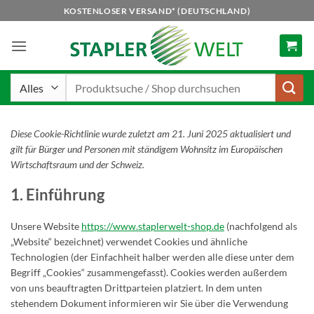
Zum
KOSTENLOSER VERSAND* (DEUTSCHLAND)
Inhalt
springen
Suchen
nach:
Diese Cookie-Richtlinie wurde zuletzt am 21. Juni 2025 aktualisiert und
gilt für Bürger und Personen mit ständigem Wohnsitz im Europäischen
Wirtschaftsraum und der Schweiz.
1. Einführung
Unsere Website
https://www.staplerwelt-shop.de
(nachfolgend als
„Website“ bezeichnet) verwendet Cookies und ähnliche
Technologien (der Einfachheit halber werden alle diese unter dem
Begriff „Cookies“ zusammengefasst). Cookies werden außerdem
von uns beauftragten Drittparteien platziert. In dem unten
stehendem Dokument informieren wir Sie über die Verwendung