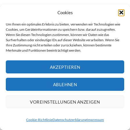
Branchenlösungen
Cookies
Gabelzinken mit FEM 3A und 3B Aufhängung sind vielseitig
Um Ihnen ein optimales Erlebnis zu bieten, verwenden wir Technologien wie
einsetzbar und eignen sich für eine Vielzahl von Branchen:
Cookies, um Geräteinformationen zu speichern bzw. darauf zuzugreifen.
Wenn Sie diesen Technologien zustimmen, können wir Daten wie das
Industrie und Produktion
: Für den effizienten Transport von
Surfverhalten oder eindeutige IDs auf dieser Website verarbeiten. Wenn Sie
Bauteilen und Produktionsmaterialien.
Ihre Zustimmung nicht erteilen oder zurückziehen, können bestimmte
Merkmale und Funktionen beeinträchtigt werden.
Lagerhaltung und Logistik
: Für die reibungslose
Handhabung von Waren und Paletten.
AKZEPTIEREN
Bauwesen
: Für den sicheren Transport von Baumaterialien
ABLEHNEN
und Konstruktionsteilen.
Einzelhandel und Großhandel
: Für den schnellen und
VOREINSTELLUNGEN ANZEIGEN
sicheren Transport von Produkten und Beständen.
Cookie-Richtlinie
Datenschutzerklärung
Impressum
Recycling und Abfallwirtschaft
: Für die Handhabung von
Recyclingmaterialien und Abfällen.