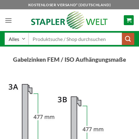
Zum
KOSTENLOSER VERSAND* (DEUTSCHLAND)
Inhalt
springen
Suchen
nach:
Gabelzinken FEM / ISO Aufhängungsmaße