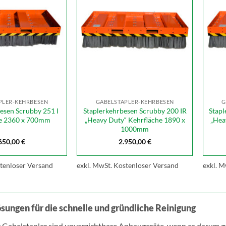
PLER-KEHRBESEN
GABELSTAPLER-KEHRBESEN
G
esen Scrubby 251 I
Staplerkehrbesen Scrubby 200 IR
Stapl
e 2360 x 700mm
„Heavy Duty“ Kehrfläche 1890 x
„Hea
1000mm
650,00
€
2.950,00
€
tenloser Versand
exkl. MwSt.
Kostenloser Versand
exkl. M
sungen für die schnelle und gründliche Reinigung
 Gabelstapler sind unverzichtbare Anbaugeräte, wenn es darum geht