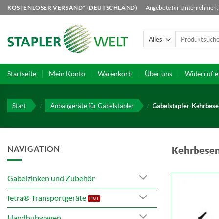
Zum
KOSTENLOSER VERSAND* (DEUTSCHLAND)
Angebote für Unternehmen, B
Inhalt
springen
Suchen
nach:
Startseite
Mein Konto
Warenkorb
Über uns
Widerruf e
Start
/
Anbaugeräte für Gabelstapler
/
Gabelstapler-Kehrbese
NAVIGATION
Kehrbesen 
Gabelzinken und Zubehör
fetra® Transportgeräte
Handhubwagen