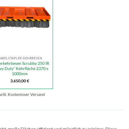
ABELSTAPLER-KEHRBESEN
erkehrbesen Scrubby 250 IR
vy Duty“ Kehrfläche 2370 x
1000mm
3.650,00
€
wSt.
Kostenloser Versand
, große Flächen effizient und gründlich zu reinigen. Diese