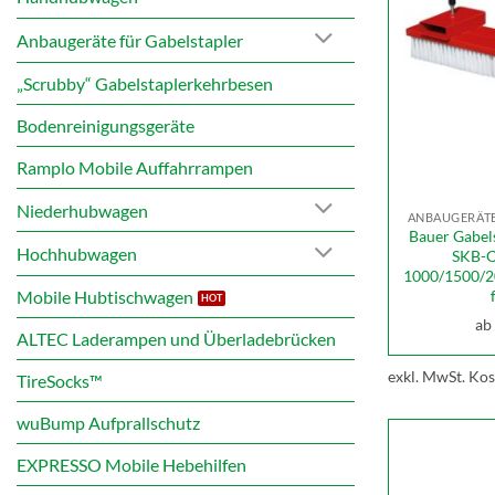
Anbaugeräte für Gabelstapler
„Scrubby“ Gabelstaplerkehrbesen
Bodenreinigungsgeräte
Ramplo Mobile Auffahrrampen
Niederhubwagen
ANBAUGERÄTE
Bauer Gabel
Hochhubwagen
SKB-O
1000/1500/
Mobile Hubtischwagen
ab
ALTEC Laderampen und Überladebrücken
exkl. MwSt.
Kos
TireSocks™
wuBump Aufprallschutz
EXPRESSO Mobile Hebehilfen