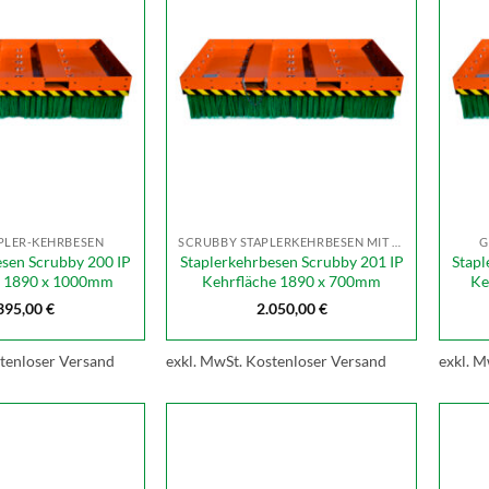
PLER-KEHRBESEN
SCRUBBY STAPLERKEHRBESEN MIT POLYPROYPLENBORSTEN
G
esen Scrubby 200 IP
Staplerkehrbesen Scrubby 201 IP
Stapl
e 1890 x 1000mm
Kehrfläche 1890 x 700mm
Ke
395,00
€
2.050,00
€
tenloser Versand
exkl. MwSt.
Kostenloser Versand
exkl. M