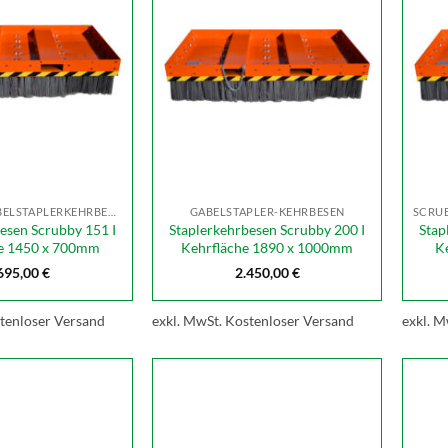
"SCRUBBY" GABELSTAPLERKEHRBESEN
GABELSTAPLER-KEHRBESEN
esen Scrubby 151 I
Staplerkehrbesen Scrubby 200 I
Stap
e 1450 x 700mm
Kehrfläche 1890 x 1000mm
K
695,00
€
2.450,00
€
tenloser Versand
exkl. MwSt.
Kostenloser Versand
exkl. M