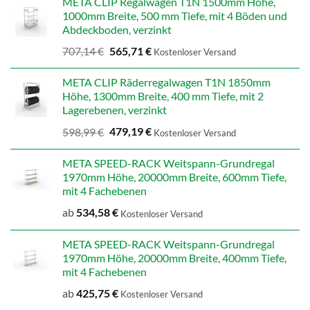
META CLIP Regalwagen T1N 1500mm Höhe,
1000mm Breite, 500 mm Tiefe, mit 4 Böden und
Abdeckboden, verzinkt
Ursprünglicher
Aktueller
707,14
€
565,71
€
Kostenloser Versand
Preis
Preis
war:
ist:
META CLIP Räderregalwagen T1N 1850mm
707,14 €
565,71 €.
Höhe, 1300mm Breite, 400 mm Tiefe, mit 2
Lagerebenen, verzinkt
Ursprünglicher
Aktueller
598,99
€
479,19
€
Kostenloser Versand
Preis
Preis
war:
ist:
META SPEED-RACK Weitspann-Grundregal
598,99 €
479,19 €.
1970mm Höhe, 20000mm Breite, 600mm Tiefe,
mit 4 Fachebenen
ab
534,58
€
Kostenloser Versand
META SPEED-RACK Weitspann-Grundregal
1970mm Höhe, 20000mm Breite, 400mm Tiefe,
mit 4 Fachebenen
ab
425,75
€
Kostenloser Versand