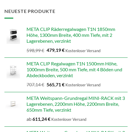
NEUESTE PRODUKTE
META CLIP Räderregalwagen T1N 1850mm
Höhe, 1300mm Breite, 400 mm Tiefe, mit 2
Lagerebenen, verzinkt
Ursprünglicher
Aktueller
598,99
€
479,19
€
Kostenloser Versand
Preis
Preis
war:
ist:
META CLIP Regalwagen T1N 1500mm Höhe,
598,99 €
479,19 €.
1000mm Breite, 500 mm Tiefe, mit 4 Böden und
Abdeckboden, verzinkt
Ursprünglicher
Aktueller
707,14
€
565,71
€
Kostenloser Versand
Preis
Preis
war:
ist:
META Weitspann-Grundregal MINI-RACK mit 3
707,14 €
565,71 €.
Lagerebenen, 2200mm Höhe, 2200mm Breite,
650mm Tiefe, verzinkt
ab
611,24
€
Kostenloser Versand