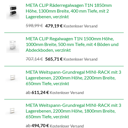
META CLIP Räderregalwagen T1N 1850mm
Höhe, 1300mm Breite, 400 mm Tiefe, mit 2
Lagerebenen, verzinkt
Ursprünglicher
Aktueller
598,99
€
479,19
€
Kostenloser Versand
Preis
Preis
war:
ist:
META CLIP Regalwagen T1N 1500mm Höhe,
598,99 €
479,19 €.
1000mm Breite, 500 mm Tiefe, mit 4 Böden und
Abdeckboden, verzinkt
Ursprünglicher
Aktueller
707,14
€
565,71
€
Kostenloser Versand
Preis
Preis
war:
ist:
META Weitspann-Grundregal MINI-RACK mit 3
707,14 €
565,71 €.
Lagerebenen, 2200mm Höhe, 2200mm Breite,
650mm Tiefe, verzinkt
ab
611,24
€
Kostenloser Versand
META Weitspann-Grundregal MINI-RACK mit 3
Lagerebenen, 2200mm Höhe, 1800mm Breite,
650mm Tiefe, verzinkt
ab
494,70
€
Kostenloser Versand