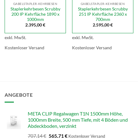
GABELSTAPLER-KEHRBESEN
GABELSTAPLER-KEHRBESEN
Staplerkehrbesen Scrubby
Staplerkehrbesen Scrubby
200 IP Kehrfläche 1890 x
251 IP Kehrfläche 2360 x
1000mm
700mm
2.395,00
€
2.595,00
€
exkl. MwSt.
exkl. MwSt.
Kostenloser Versand
Kostenloser Versand
ANGEBOTE
META CLIP Regalwagen T1N 1500mm Höhe,
1000mm Breite, 500 mm Tiefe, mit 4 Böden und
Abdeckboden, verzinkt
Ursprünglicher
Aktueller
707,14
€
565,71
€
Kostenloser Versand