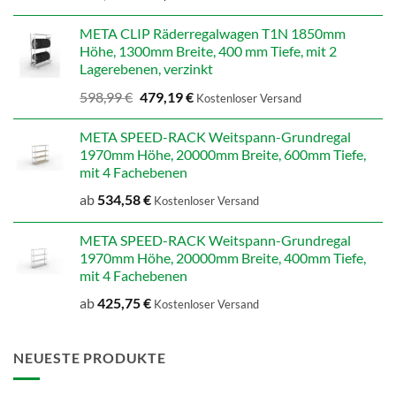
Preis
Preis
war:
ist:
META CLIP Räderregalwagen T1N 1850mm
707,14 €
565,71 €.
Höhe, 1300mm Breite, 400 mm Tiefe, mit 2
Lagerebenen, verzinkt
Ursprünglicher
Aktueller
598,99
€
479,19
€
Kostenloser Versand
Preis
Preis
war:
ist:
META SPEED-RACK Weitspann-Grundregal
598,99 €
479,19 €.
1970mm Höhe, 20000mm Breite, 600mm Tiefe,
mit 4 Fachebenen
ab
534,58
€
Kostenloser Versand
META SPEED-RACK Weitspann-Grundregal
1970mm Höhe, 20000mm Breite, 400mm Tiefe,
mit 4 Fachebenen
ab
425,75
€
Kostenloser Versand
NEUESTE PRODUKTE