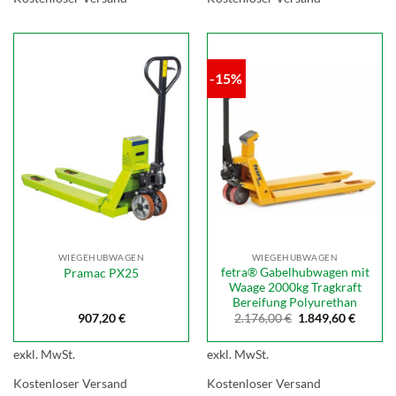
-15%
WIEGEHUBWAGEN
WIEGEHUBWAGEN
fetra® Gabelhubwagen mit
Pramac PX25
Waage 2000kg Tragkraft
Bereifung Polyurethan
Ursprünglicher
Aktuell
907,20
€
2.176,00
€
1.849,60
€
Preis
Preis
war:
ist:
2.176,00 €
1.849,6
exkl. MwSt.
exkl. MwSt.
Kostenloser Versand
Kostenloser Versand