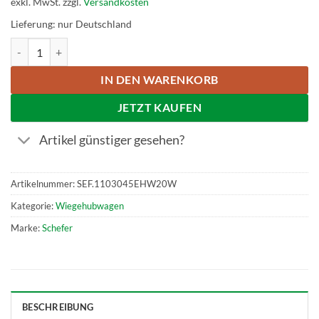
exkl. MwSt.
zzgl.
Versandkosten
Lieferung: nur Deutschland
Schefer Elektrohubwagen EHW 20 Eco Plus mit Waage Menge
IN DEN WARENKORB
JETZT KAUFEN
Artikel günstiger gesehen?
Artikelnummer:
SEF.1103045EHW20W
Kategorie:
Wiegehubwagen
Marke:
Schefer
BESCHREIBUNG