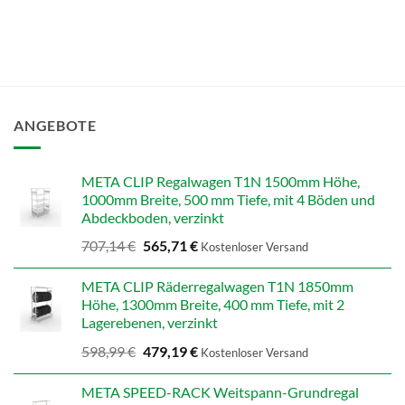
ANGEBOTE
META CLIP Regalwagen T1N 1500mm Höhe,
1000mm Breite, 500 mm Tiefe, mit 4 Böden und
Abdeckboden, verzinkt
Ursprünglicher
Aktueller
707,14
€
565,71
€
Kostenloser Versand
Preis
Preis
war:
ist:
META CLIP Räderregalwagen T1N 1850mm
707,14 €
565,71 €.
Höhe, 1300mm Breite, 400 mm Tiefe, mit 2
Lagerebenen, verzinkt
Ursprünglicher
Aktueller
598,99
€
479,19
€
Kostenloser Versand
Preis
Preis
war:
ist:
META SPEED-RACK Weitspann-Grundregal
598,99 €
479,19 €.