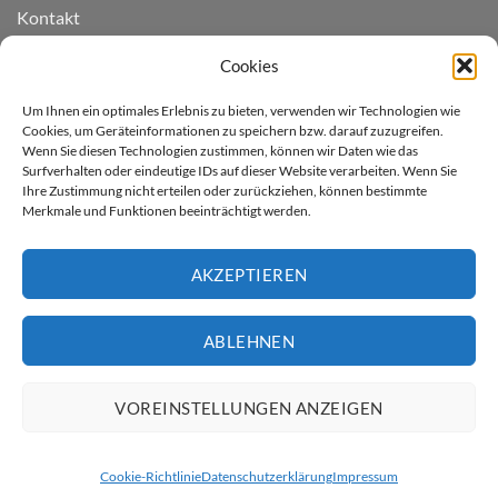
Kontakt
Widerruf einreichen
Cookies
Cookie-Richtlinie (EU)
Um Ihnen ein optimales Erlebnis zu bieten, verwenden wir Technologien wie
Cookies, um Geräteinformationen zu speichern bzw. darauf zuzugreifen.
Wenn Sie diesen Technologien zustimmen, können wir Daten wie das
LIEFERGEBIET
Surfverhalten oder eindeutige IDs auf dieser Website verarbeiten. Wenn Sie
Ihre Zustimmung nicht erteilen oder zurückziehen, können bestimmte
Merkmale und Funktionen beeinträchtigt werden.
Derzeit liefern wir für Sie
nur nach Deutschland.
AKZEPTIEREN
* Kostenloser Versand innerhalb
Deutschland (ausser Inseln)
ABLEHNEN
Artikel günstiger gesehen?
VOREINSTELLUNGEN ANZEIGEN
Cookie-Richtlinie
Datenschutzerklärung
Impressum
Vorkasse
Rechnung