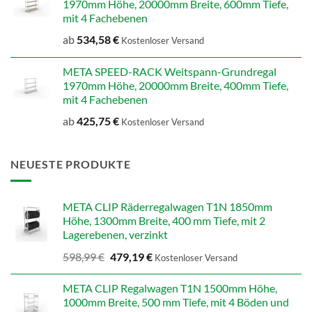
1970mm Höhe, 20000mm Breite, 600mm Tiefe,
mit 4 Fachebenen
ab
534,58
€
Kostenloser Versand
META SPEED-RACK Weitspann-Grundregal
1970mm Höhe, 20000mm Breite, 400mm Tiefe,
mit 4 Fachebenen
ab
425,75
€
Kostenloser Versand
NEUESTE PRODUKTE
META CLIP Räderregalwagen T1N 1850mm
Höhe, 1300mm Breite, 400 mm Tiefe, mit 2
Lagerebenen, verzinkt
Ursprünglicher
Aktueller
598,99
€
479,19
€
Kostenloser Versand
Preis
Preis
war:
ist:
META CLIP Regalwagen T1N 1500mm Höhe,
598,99 €
479,19 €.
1000mm Breite, 500 mm Tiefe, mit 4 Böden und