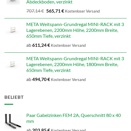
Abdeckboden, verzinkt
Ursprünglicher
Aktueller
707,14
€
565,71
€
Kostenloser Versand
Preis
Preis
war:
ist:
META Weitspann-Grundregal MINI-RACK mit 3
707,14 €
565,71 €.
Lagerebenen, 2200mm Höhe, 2200mm Breite,
650mm Tiefe, verzinkt
ab
611,24
€
Kostenloser Versand
META Weitspann-Grundregal MINI-RACK mit 3
Lagerebenen, 2200mm Höhe, 1800mm Breite,
650mm Tiefe, verzinkt
ab
494,70
€
Kostenloser Versand
BELIEBT
Paar Gabelzinken FEM 2A, Querschnitt 80 x 40
mm
ab
203,85
€
Kostenloser Versand