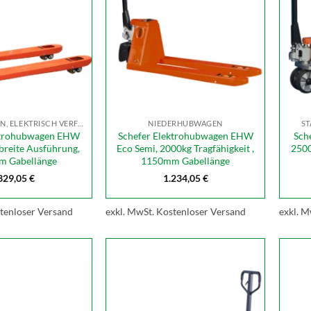
MANUELL HEBEN, ELEKTRISCH VERFAHREN
NIEDERHUBWAGEN
S
ktrohubwagen EHW
Schefer Elektrohubwagen EHW
Sch
breite Ausführung,
Eco Semi, 2000kg Tragfähigkeit ,
2500
 Gabellänge
1150mm Gabellänge
329,05
€
1.234,05
€
tenloser Versand
exkl. MwSt.
Kostenloser Versand
exkl. M