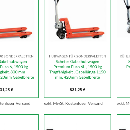
R SONDERPALETTEN
HUBWAGEN FÜR SONDERPALETTEN
Gabelhubwagen
Schefer Gabelhubwagen
Euro 6, 1500 kg
Premium Euro 6L , 1500 kg
P
igkeit, 800 mm
Tragfähigkeit , Gabellänge 1150
 420mm Gabelbreite
mm, 420mm Gabelbreite
31,25
€
831,25
€
tenloser Versand
exkl. MwSt.
Kostenloser Versand
exkl. M