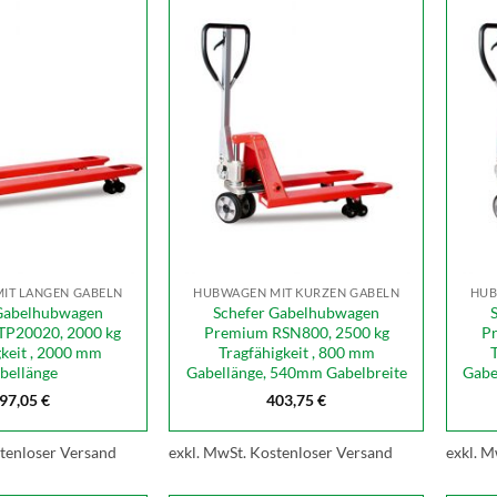
IT LANGEN GABELN
HUBWAGEN MIT KURZEN GABELN
HUB
Gabelhubwagen
Schefer Gabelhubwagen
P20020, 2000 kg
Premium RSN800, 2500 kg
P
gkeit , 2000 mm
Tragfähigkeit , 800 mm
bellänge
Gabellänge, 540mm Gabelbreite
Gabe
97,05
€
403,75
€
tenloser Versand
exkl. MwSt.
Kostenloser Versand
exkl. M