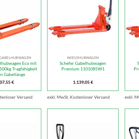
 GABELHUBWAGEN
WIEGEHUBWAGEN
elhubwagen Eco mit
Schefer Gabelhubwagen
500kg Tragfähigkeit
Premium 1101085W1
Pr
m Gabellänge
07,55
€
1.139,05
€
tenloser Versand
exkl. MwSt.
Kostenloser Versand
exkl. M