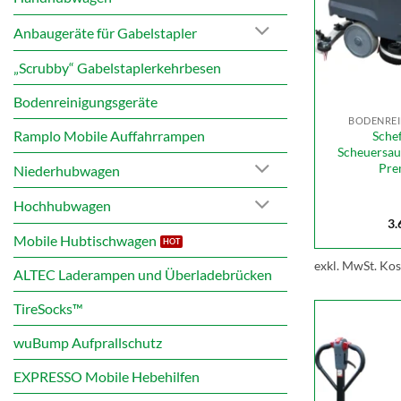
Anbaugeräte für Gabelstapler
„Scrubby“ Gabelstaplerkehrbesen
Bodenreinigungsgeräte
BODENREI
Ramplo Mobile Auffahrrampen
Schef
Scheuersa
Pre
Niederhubwagen
Hochhubwagen
3.
Mobile Hubtischwagen
exkl. MwSt.
Kos
ALTEC Laderampen und Überladebrücken
TireSocks™
wuBump Aufprallschutz
EXPRESSO Mobile Hebehilfen