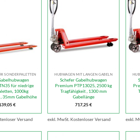
R SONDERPALETTEN
HUBWAGEN MIT LANGEN GABELN
HUB
Gabelhubwagen
Schefer Gabelhubwagen
N35 für niedrige
Premium PTP13025, 2500 kg
Pre
letten, 1000kg
Tragfähigkeit , 1300 mm
t , 35mm Gabelhöhe
Gabellänge
139,05
€
717,25
€
tenloser Versand
exkl. MwSt.
Kostenloser Versand
exkl. M