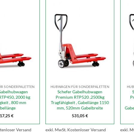
R SONDERPALETTEN
HUBWAGEN FÜR SONDERPALETTEN
HUB
Gabelhubwagen
Schefer Gabelhubwagen
TP450, 2000 kg
Premium RTP520 ,2500kg
P
gkeit , 800 mm
Tragfähigkeit , Gabellänge 1150
bellänge
mm, 520mm Gabelbreite
Gabe
17,25
€
531,05
€
tenloser Versand
exkl. MwSt.
Kostenloser Versand
exkl. M