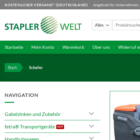
Zum
KOSTENLOSER VERSAND* (DEUTSCHLAND)
Angebote für Unternehmen, B
Inhalt
springen
Suchen
nach:
Startseite
Mein Konto
Warenkorb
Über uns
Widerruf e
Start
/
Schefer
NAVIGATION
Gabelzinken und Zubehör
fetra® Transportgeräte
Handhubwagen