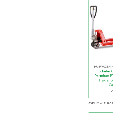
HUBWAGEN M
Schefer 
Premium PT
Tragfähi
Ga
7
exkl. MwSt.
Kos