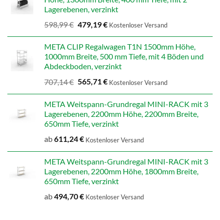
Lagerebenen, verzinkt
Ursprünglicher
Aktueller
598,99
€
479,19
€
Kostenloser Versand
Preis
Preis
war:
ist:
META CLIP Regalwagen T1N 1500mm Höhe,
598,99 €
479,19 €.
1000mm Breite, 500 mm Tiefe, mit 4 Böden und
Abdeckboden, verzinkt
Ursprünglicher
Aktueller
707,14
€
565,71
€
Kostenloser Versand
Preis
Preis
war:
ist:
META Weitspann-Grundregal MINI-RACK mit 3
707,14 €
565,71 €.
Lagerebenen, 2200mm Höhe, 2200mm Breite,
650mm Tiefe, verzinkt
ab
611,24
€
Kostenloser Versand
META Weitspann-Grundregal MINI-RACK mit 3
Lagerebenen, 2200mm Höhe, 1800mm Breite,
650mm Tiefe, verzinkt
ab
494,70
€
Kostenloser Versand