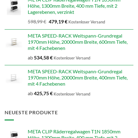
707,14 €
565,71 €.
Höhe, 1300mm Breite, 400 mm Tiefe, mit 2
Lagerebenen, verzinkt
Ursprünglicher
Aktueller
598,99
€
479,19
€
Kostenloser Versand
Preis
Preis
war:
ist:
META SPEED-RACK Weitspann-Grundregal
598,99 €
479,19 €.
1970mm Höhe, 20000mm Breite, 600mm Tiefe,
mit 4 Fachebenen
ab
534,58
€
Kostenloser Versand
META SPEED-RACK Weitspann-Grundregal
1970mm Höhe, 20000mm Breite, 400mm Tiefe,
mit 4 Fachebenen
ab
425,75
€
Kostenloser Versand
NEUESTE PRODUKTE
META CLIP Räderregalwagen T1N 1850mm
Höhe, 1300mm Breite, 400 mm Tiefe, mit 2