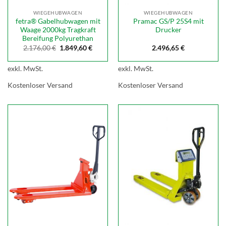
WIEGEHUBWAGEN
WIEGEHUBWAGEN
fetra® Gabelhubwagen mit
Pramac GS/P 25S4 mit
Waage 2000kg Tragkraft
Drucker
Bereifung Polyurethan
Ursprünglicher
Aktueller
2.176,00
€
1.849,60
€
2.496,65
€
Preis
Preis
war:
ist:
2.176,00 €
1.849,60 €.
exkl. MwSt.
exkl. MwSt.
Kostenloser Versand
Kostenloser Versand