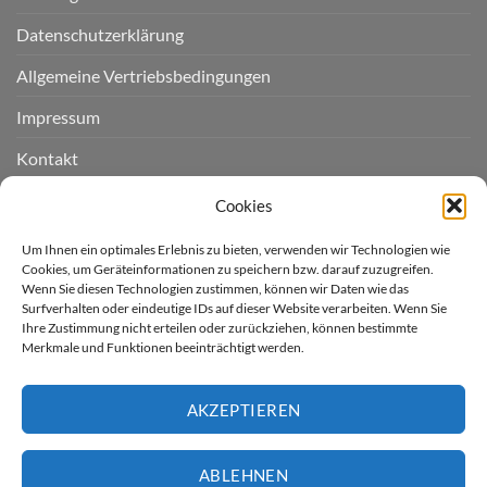
Datenschutzerklärung
Allgemeine Vertriebsbedingungen
Impressum
Kontakt
Widerruf einreichen
Cookies
Cookie-Richtlinie (EU)
Um Ihnen ein optimales Erlebnis zu bieten, verwenden wir Technologien wie
Cookies, um Geräteinformationen zu speichern bzw. darauf zuzugreifen.
Wenn Sie diesen Technologien zustimmen, können wir Daten wie das
LIEFERGEBIET
Surfverhalten oder eindeutige IDs auf dieser Website verarbeiten. Wenn Sie
Ihre Zustimmung nicht erteilen oder zurückziehen, können bestimmte
Merkmale und Funktionen beeinträchtigt werden.
Derzeit liefern wir für Sie
nur nach Deutschland.
AKZEPTIEREN
* Kostenloser Versand innerhalb
Deutschland (ausser Inseln)
ABLEHNEN