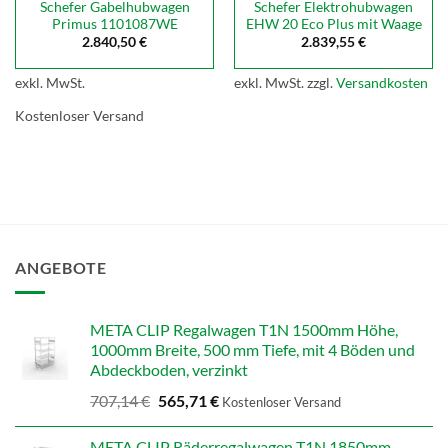
Schefer Gabelhubwagen
Schefer Elektrohubwagen
Primus 1101087WE
EHW 20 Eco Plus mit Waage
2.840,50
€
2.839,55
€
exkl. MwSt.
exkl. MwSt.
zzgl.
Versandkosten
Kostenloser Versand
ANGEBOTE
META CLIP Regalwagen T1N 1500mm Höhe,
1000mm Breite, 500 mm Tiefe, mit 4 Böden und
Abdeckboden, verzinkt
Ursprünglicher
Aktueller
707,14
€
565,71
€
Kostenloser Versand
Preis
Preis
war:
ist:
META CLIP Räderregalwagen T1N 1850mm