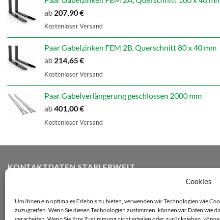
ab
207,90
€
Kostenloser Versand
Paar Gabelzinken FEM 2B, Querschnitt 80 x 40 mm
ab
214,65
€
Kostenloser Versand
Paar Gabelverlängerung geschlossen 2000 mm
ab
401,00
€
Kostenloser Versand
KONTAKTDATEN STAPLERWELT
Cookies
Staplerwelt Onlineshop GmbH
Um Ihnen ein optimales Erlebnis zu bieten, verwenden wir Technologien wie Co
zuzugreifen. Wenn Sie diesen Technologien zustimmen, können wir Daten wie das
Adolf-Heim-Straße 14
verarbeiten. Wenn Sie Ihre Zustimmung nicht erteilen oder zurückziehen, kön