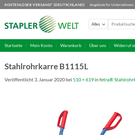
Zum
KOSTENLOSER VERSAND* (DEUTSCHLAND)
Angebote für Unternehmen, B
Inhalt
springen
Suchen
nach:
Startseite
Mein Konto
Warenkorb
Über uns
Widerruf e
Stahlrohrkarre B1115L
Veröffentlicht
3. Januar 2020
bei
510 × 619
in
fetra® Stahlrohr