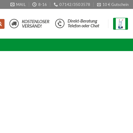
MAIL
8-16
07142/3503578
10 € Gutschein