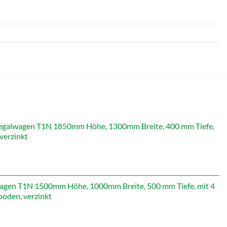
galwagen T1N 1850mm Höhe, 1300mm Breite, 400 mm Tiefe,
verzinkt
icher
Aktueller
Preis
st:
479,19 €.
gen T1N 1500mm Höhe, 1000mm Breite, 500 mm Tiefe, mit 4
oden, verzinkt
icher
Aktueller
Preis