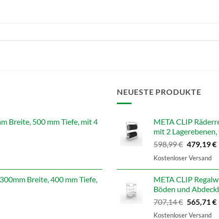
NEUESTE PRODUKTE
reite, 500 mm Tiefe, mit 4
META CLIP Räderre
mit 2 Lagerebenen, 
Ursprüngl
598,99
€
479,19
€
Preis
Kostenloser Versand
war:
i
598,99 €
00mm Breite, 400 mm Tiefe,
META CLIP Regalwa
Böden und Abdeckb
Ursprüngl
707,14
€
565,71
€
Preis
Kostenloser Versand