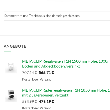
Kommentare und Trackbacks sind derzeit geschlossen.
ANGEBOTE
META CLIP Regalwagen T1N 1500mm Höhe, 1000mm B
Böden und Abdeckboden, verzinkt
Ursprünglicher
Aktueller
707,14
€
565,71
€
Preis
Preis
Kostenloser Versand
war:
ist:
707,14 €
565,71 €.
META CLIP Räderregalwagen T1N 1850mm Höhe, 13
mit 2 Lagerebenen, verzinkt
Ursprünglicher
Aktueller
598,99
€
479,19
€
Preis
Preis
Kostenloser Versand