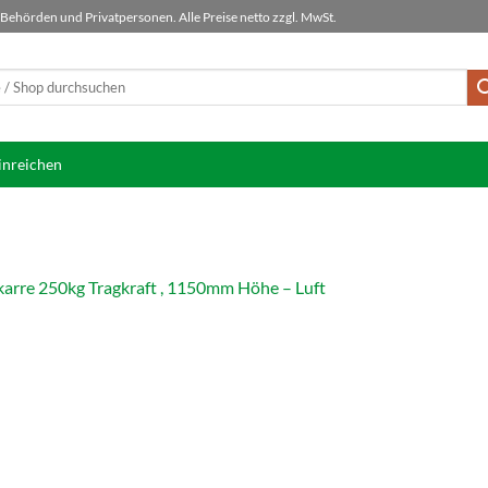
ehörden und Privatpersonen. Alle Preise netto zzgl. MwSt.
inreichen
karre 250kg Tragkraft , 1150mm Höhe – Luft