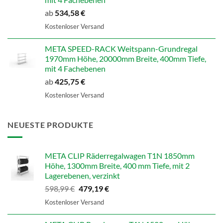
ab
534,58
€
Kostenloser Versand
META SPEED-RACK Weitspann-Grundregal
1970mm Höhe, 20000mm Breite, 400mm Tiefe,
mit 4 Fachebenen
ab
425,75
€
Kostenloser Versand
NEUESTE PRODUKTE
META CLIP Räderregalwagen T1N 1850mm
Höhe, 1300mm Breite, 400 mm Tiefe, mit 2
Lagerebenen, verzinkt
Ursprünglicher
Aktueller
598,99
€
479,19
€
Preis
Preis
Kostenloser Versand
war:
ist:
598,99 €
479,19 €.