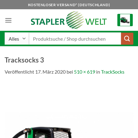
Zum
KOSTENLOSER VERSAND* (DEUTSCHLAND)
Inhalt
springen
Suchen
nach:
Tracksocks 3
Veröffentlicht
17. März 2020
bei
510 × 619
in
TrackSocks