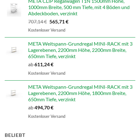
META CLIP Regalwagen T1N 1500mm Höhe,
1000mm Breite, 500 mm Tiefe, mit 4 Böden und
Abdeckboden, verzinkt
Ursprünglicher
Aktueller
707,14
€
565,71
€
Preis
Preis
Kostenloser Versand
war:
ist:
707,14 €
565,71 €.
META Weitspann-Grundregal MINI-RACK mit 3
Lagerebenen, 2200mm Höhe, 2200mm Breite,
650mm Tiefe, verzinkt
ab
611,24
€
Kostenloser Versand
META Weitspann-Grundregal MINI-RACK mit 3
Lagerebenen, 2200mm Höhe, 1800mm Breite,
650mm Tiefe, verzinkt
ab
494,70
€
Kostenloser Versand
BELIEBT