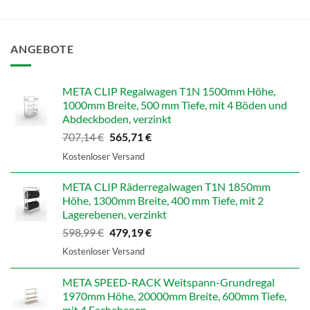
ANGEBOTE
META CLIP Regalwagen T1N 1500mm Höhe,
1000mm Breite, 500 mm Tiefe, mit 4 Böden und
Abdeckboden, verzinkt
Ursprünglicher
Aktueller
707,14
€
565,71
€
Preis
Preis
Kostenloser Versand
war:
ist:
707,14 €
565,71 €.
META CLIP Räderregalwagen T1N 1850mm
Höhe, 1300mm Breite, 400 mm Tiefe, mit 2
Lagerebenen, verzinkt
Ursprünglicher
Aktueller
598,99
€
479,19
€
Preis
Preis
Kostenloser Versand
war:
ist:
598,99 €
479,19 €.
META SPEED-RACK Weitspann-Grundregal
1970mm Höhe, 20000mm Breite, 600mm Tiefe,
mit 4 Fachebenen