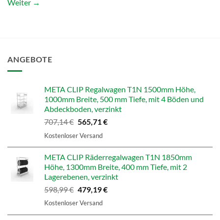
Weiter
→
ANGEBOTE
META CLIP Regalwagen T1N 1500mm Höhe,
1000mm Breite, 500 mm Tiefe, mit 4 Böden und
Abdeckboden, verzinkt
Ursprünglicher
Aktueller
707,14
€
565,71
€
Preis
Preis
Kostenloser Versand
war:
ist:
707,14 €
565,71 €.
META CLIP Räderregalwagen T1N 1850mm
Höhe, 1300mm Breite, 400 mm Tiefe, mit 2
Lagerebenen, verzinkt
Ursprünglicher
Aktueller
598,99
€
479,19
€
Preis
Preis
Kostenloser Versand
war:
ist:
598,99 €
479,19 €.