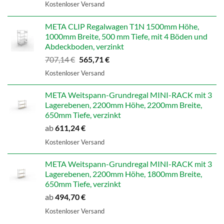
Preis
Preis
Kostenloser Versand
war:
ist:
598,99 €
479,19 €.
META CLIP Regalwagen T1N 1500mm Höhe,
1000mm Breite, 500 mm Tiefe, mit 4 Böden und
Abdeckboden, verzinkt
Ursprünglicher
Aktueller
707,14
€
565,71
€
Preis
Preis
Kostenloser Versand
war:
ist:
707,14 €
565,71 €.
META Weitspann-Grundregal MINI-RACK mit 3
Lagerebenen, 2200mm Höhe, 2200mm Breite,
650mm Tiefe, verzinkt
ab
611,24
€
Kostenloser Versand
META Weitspann-Grundregal MINI-RACK mit 3
Lagerebenen, 2200mm Höhe, 1800mm Breite,
650mm Tiefe, verzinkt
ab
494,70
€
Kostenloser Versand