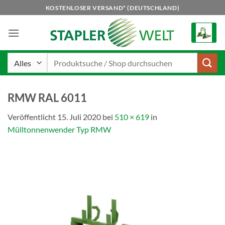
Zum
KOSTENLOSER VERSAND* (DEUTSCHLAND)
Inhalt
springen
Suchen
nach:
RMW RAL 6011
Veröffentlicht
15. Juli 2020
bei
510 × 619
in
Mülltonnenwender Typ RMW