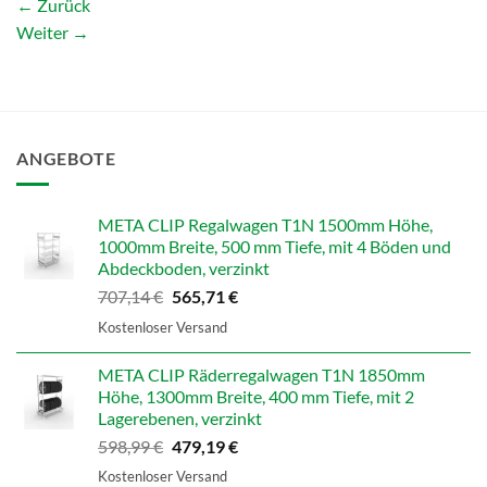
←
Zurück
Weiter
→
ANGEBOTE
META CLIP Regalwagen T1N 1500mm Höhe,
1000mm Breite, 500 mm Tiefe, mit 4 Böden und
Abdeckboden, verzinkt
Ursprünglicher
Aktueller
707,14
€
565,71
€
Preis
Preis
Kostenloser Versand
war:
ist:
707,14 €
565,71 €.
META CLIP Räderregalwagen T1N 1850mm
Höhe, 1300mm Breite, 400 mm Tiefe, mit 2
Lagerebenen, verzinkt
Ursprünglicher
Aktueller
598,99
€
479,19
€
Preis
Preis
Kostenloser Versand