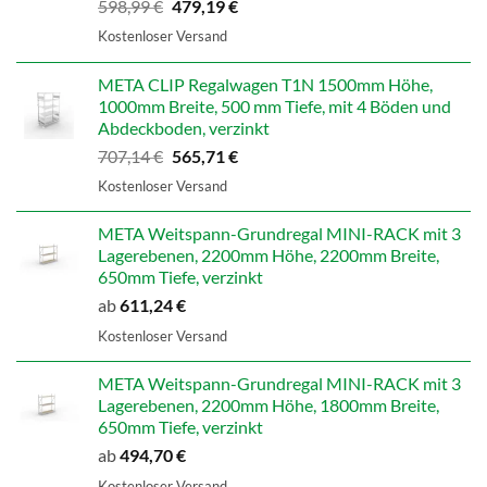
Ursprünglicher
Aktueller
598,99
€
479,19
€
Preis
Preis
Kostenloser Versand
war:
ist:
598,99 €
479,19 €.
META CLIP Regalwagen T1N 1500mm Höhe,
1000mm Breite, 500 mm Tiefe, mit 4 Böden und
Abdeckboden, verzinkt
Ursprünglicher
Aktueller
707,14
€
565,71
€
Preis
Preis
Kostenloser Versand
war:
ist:
707,14 €
565,71 €.
META Weitspann-Grundregal MINI-RACK mit 3
Lagerebenen, 2200mm Höhe, 2200mm Breite,
650mm Tiefe, verzinkt
ab
611,24
€
Kostenloser Versand
META Weitspann-Grundregal MINI-RACK mit 3
Lagerebenen, 2200mm Höhe, 1800mm Breite,
650mm Tiefe, verzinkt
ab
494,70
€
Kostenloser Versand