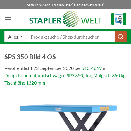
Zum
KOSTENLOSER VERSAND* (DEUTSCHLAND)
Inhalt
springen
Suchen
nach:
SPS 350 BIld 4 OS
Veröffentlicht
23. September 2020
bei
510 × 619
in
Doppelscherenhubtischwagen SPS 350, Tragfähigkeit 350 kg,
Tischhöhe 1320 mm