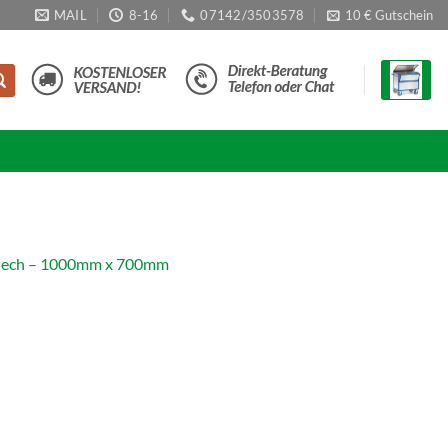
MAIL
8-16
07142/3503578
10 € Gutschein
lblech – 1000mm x 700mm