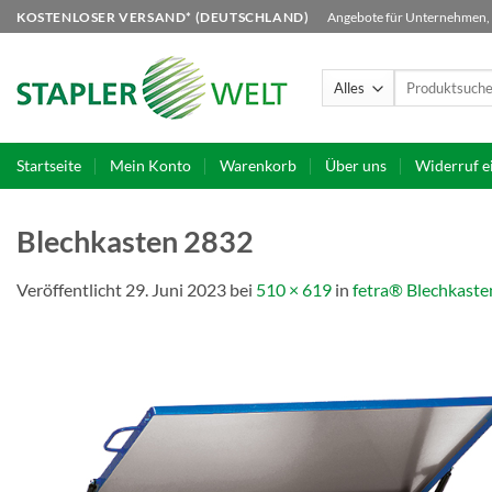
Zum
KOSTENLOSER VERSAND* (DEUTSCHLAND)
Angebote für Unternehmen, B
Inhalt
springen
Suchen
nach:
Startseite
Mein Konto
Warenkorb
Über uns
Widerruf e
Blechkasten 2832
Veröffentlicht
29. Juni 2023
bei
510 × 619
in
fetra® Blechkaste