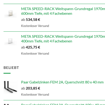
war:
ist:
598,99 €
479,19 €.
META SPEED-RACK Weitspann-Grundregal 1970mm
600mm Tiefe, mit 4 Fachebenen
ab
534,58
€
Kostenloser Versand
META SPEED-RACK Weitspann-Grundregal 1970mm
400mm Tiefe, mit 4 Fachebenen
ab
425,75
€
Kostenloser Versand
BELIEBT
Paar Gabelzinken FEM 2A, Querschnitt 80 x 40 mm
ab
203,85
€
Kostenloser Versand
Paar Gabelzinken FEM 2A, Querschnitt 100 x 40 m