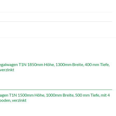
galwagen T1N 1850mm Höhe, 1300mm Breite, 400 mm Tiefe,
verzinkt
icher
Aktueller
Preis
st:
479,19 €.
gen T1N 1500mm Höhe, 1000mm Breite, 500 mm Tiefe, mit 4
oden, verzinkt
icher
Aktueller
Preis