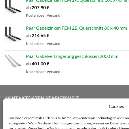
ab
207,90
€
Kostenloser Versand
Paar Gabelzinken FEM 2B, Querschnitt 80 x 40 mm
ab
214,65
€
Kostenloser Versand
Paar Gabelverlängerung geschlossen 2000 mm
ab
401,00
€
Kostenloser Versand
KONTAKTDATEN STAPLERWELT
Cookies
Staplerwelt Onlineshop GmbH
Um Ihnen ein optimales Erlebnis zu bieten, verwenden wir Technologien wie Co
zuzugreifen. Wenn Sie diesen Technologien zustimmen, können wir Daten wie das
Adolf-Heim-Straße 14
verarbeiten. Wenn Sie Ihre Zustimmung nicht erteilen oder zurückziehen, kön