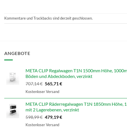
Kommentare und Trackbacks sind derzeit geschlossen.
ANGEBOTE
META CLIP Regalwagen T1N 1500mm Höhe, 1000mm B
Böden und Abdeckboden, verzinkt
Ursprünglicher
Aktueller
707,14
€
565,71
€
Preis
Preis
Kostenloser Versand
war:
ist:
707,14 €
565,71 €.
META CLIP Räderregalwagen T1N 1850mm Höhe, 13
mit 2 Lagerebenen, verzinkt
Ursprünglicher
Aktueller
598,99
€
479,19
€
Preis
Preis
Kostenloser Versand