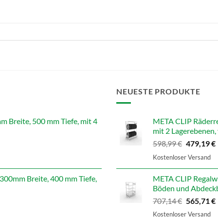
NEUESTE PRODUKTE
reite, 500 mm Tiefe, mit 4
META CLIP Räderre
mit 2 Lagerebenen, 
Ursprüngl
598,99
€
479,19
€
Preis
Kostenloser Versand
war:
i
598,99 €
00mm Breite, 400 mm Tiefe,
META CLIP Regalwa
Böden und Abdeckb
Ursprüngl
707,14
€
565,71
€
Preis
Kostenloser Versand