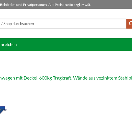
ehörden und Privatpersonen. Alle Preise netto zzgl. MwSt.
inreichen
nwagen mit Deckel, 600kg Tragkraft, Wände aus vezinktem Stah