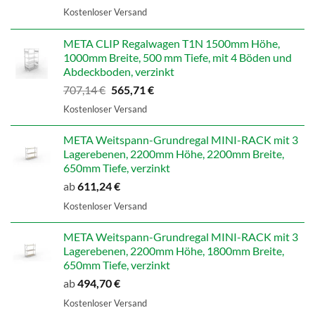
Preis
Preis
Kostenloser Versand
war:
ist:
598,99 €
479,19 €.
META CLIP Regalwagen T1N 1500mm Höhe,
1000mm Breite, 500 mm Tiefe, mit 4 Böden und
Abdeckboden, verzinkt
Ursprünglicher
Aktueller
707,14
€
565,71
€
Preis
Preis
Kostenloser Versand
war:
ist:
707,14 €
565,71 €.
META Weitspann-Grundregal MINI-RACK mit 3
Lagerebenen, 2200mm Höhe, 2200mm Breite,
650mm Tiefe, verzinkt
ab
611,24
€
Kostenloser Versand
META Weitspann-Grundregal MINI-RACK mit 3
Lagerebenen, 2200mm Höhe, 1800mm Breite,
650mm Tiefe, verzinkt
ab
494,70
€
Kostenloser Versand