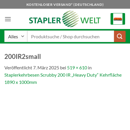
Zum
KOSTENLOSER VERSAND* (DEUTSCHLAND)
Inhalt
springen
Suchen
nach:
200IR2small
Veröffentlicht
7. März 2025
bei
519 × 610
in
Staplerkehrbesen Scrubby 200 IR „Heavy Duty“ Kehrfläche
1890 x 1000mm