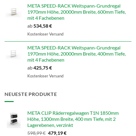
598,99 €
479,19 €.
META SPEED-RACK Weitspann-Grundregal
1970mm Höhe, 20000mm Breite, 600mm Tiefe,
mit 4 Fachebenen
ab
534,58
€
Kostenloser Versand
META SPEED-RACK Weitspann-Grundregal
1970mm Höhe, 20000mm Breite, 400mm Tiefe,
mit 4 Fachebenen
ab
425,75
€
Kostenloser Versand
NEUESTE PRODUKTE
META CLIP Räderregalwagen T1N 1850mm
Höhe, 1300mm Breite, 400 mm Tiefe, mit 2
Lagerebenen, verzinkt
Ursprünglicher
Aktueller
598,99
€
479,19
€