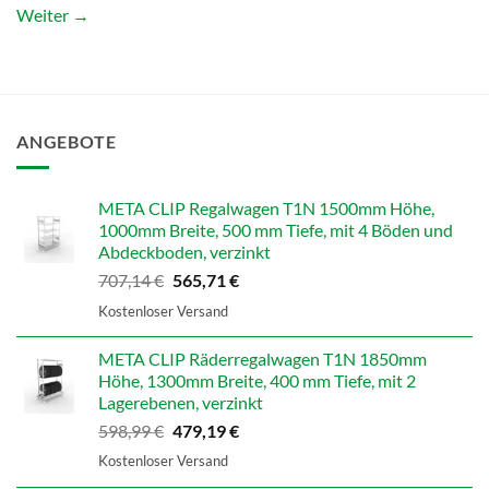
Weiter
→
ANGEBOTE
META CLIP Regalwagen T1N 1500mm Höhe,
1000mm Breite, 500 mm Tiefe, mit 4 Böden und
Abdeckboden, verzinkt
Ursprünglicher
Aktueller
707,14
€
565,71
€
Preis
Preis
Kostenloser Versand
war:
ist:
707,14 €
565,71 €.
META CLIP Räderregalwagen T1N 1850mm
Höhe, 1300mm Breite, 400 mm Tiefe, mit 2
Lagerebenen, verzinkt
Ursprünglicher
Aktueller
598,99
€
479,19
€
Preis
Preis
Kostenloser Versand
war:
ist: