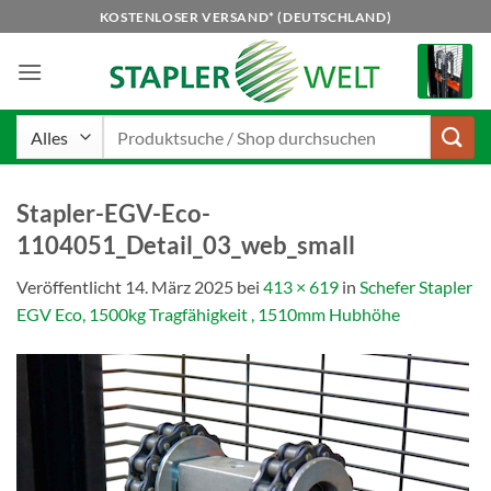
Zum
KOSTENLOSER VERSAND* (DEUTSCHLAND)
Inhalt
springen
Suchen
nach:
Stapler-EGV-Eco-
1104051_Detail_03_web_small
Veröffentlicht
14. März 2025
bei
413 × 619
in
Schefer Stapler
EGV Eco, 1500kg Tragfähigkeit , 1510mm Hubhöhe