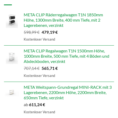
META CLIP Räderregalwagen T1N 1850mm
Höhe, 1300mm Breite, 400 mm Tiefe, mit 2
Lagerebenen, verzinkt
Ursprünglicher
Aktueller
598,99
€
479,19
€
Preis
Preis
Kostenloser Versand
war:
ist:
598,99 €
479,19 €.
META CLIP Regalwagen T1N 1500mm Höhe,
1000mm Breite, 500 mm Tiefe, mit 4 Böden und
Abdeckboden, verzinkt
Ursprünglicher
Aktueller
707,14
€
565,71
€
Preis
Preis
Kostenloser Versand
war:
ist:
707,14 €
565,71 €.
META Weitspann-Grundregal MINI-RACK mit 3
Lagerebenen, 2200mm Höhe, 2200mm Breite,
650mm Tiefe, verzinkt
ab
611,24
€
Kostenloser Versand