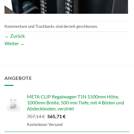
Kommentare und Trackbacks sind derzeit geschlossen.
←
Zurück
Weiter
→
ANGEBOTE
META CLIP Regalwagen T1N 1500mm Höhe,
1000mm Breite, 500 mm Tiefe, mit 4 Böden und
Abdeckboden, verzinkt
Ursprünglicher
Aktueller
707,14
€
565,71
€
Preis
Preis
Kostenloser Versand
war:
ist: