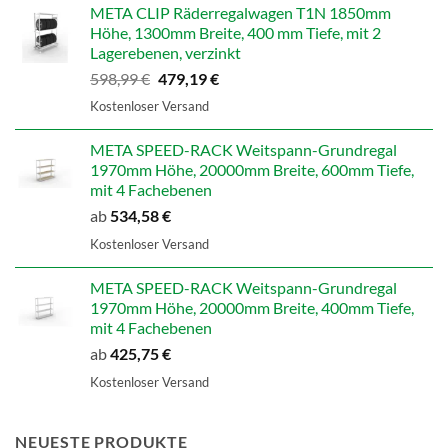
707,14 €
565,71 €.
META CLIP Räderregalwagen T1N 1850mm
Höhe, 1300mm Breite, 400 mm Tiefe, mit 2
Lagerebenen, verzinkt
Ursprünglicher
Aktueller
598,99
€
479,19
€
Preis
Preis
Kostenloser Versand
war:
ist:
598,99 €
479,19 €.
META SPEED-RACK Weitspann-Grundregal
1970mm Höhe, 20000mm Breite, 600mm Tiefe,
mit 4 Fachebenen
ab
534,58
€
Kostenloser Versand
META SPEED-RACK Weitspann-Grundregal
1970mm Höhe, 20000mm Breite, 400mm Tiefe,
mit 4 Fachebenen
ab
425,75
€
Kostenloser Versand
NEUESTE PRODUKTE