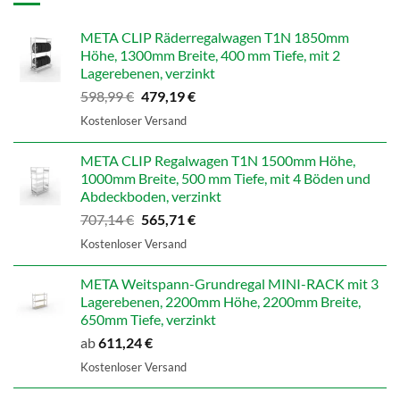
META CLIP Räderregalwagen T1N 1850mm
Höhe, 1300mm Breite, 400 mm Tiefe, mit 2
Lagerebenen, verzinkt
Ursprünglicher
Aktueller
598,99
€
479,19
€
Preis
Preis
Kostenloser Versand
war:
ist:
598,99 €
479,19 €.
META CLIP Regalwagen T1N 1500mm Höhe,
1000mm Breite, 500 mm Tiefe, mit 4 Böden und
Abdeckboden, verzinkt
Ursprünglicher
Aktueller
707,14
€
565,71
€
Preis
Preis
Kostenloser Versand
war:
ist:
707,14 €
565,71 €.
META Weitspann-Grundregal MINI-RACK mit 3
Lagerebenen, 2200mm Höhe, 2200mm Breite,
650mm Tiefe, verzinkt
ab
611,24
€
Kostenloser Versand