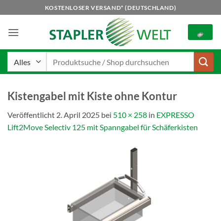
Zum
KOSTENLOSER VERSAND* (DEUTSCHLAND)
Inhalt
springen
Suchen
nach:
Kistengabel mit Kiste ohne Kontur
Veröffentlicht
2. April 2025
bei
510 × 258
in
EXPRESSO
Lift2Move Selectiv 125 mit Spanngabel für Schäferkisten