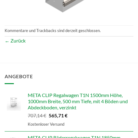
Kommentare und Trackbacks sind derzeit geschlossen.
←
Zurück
ANGEBOTE
META CLIP Regalwagen T1N 1500mm Höhe,
1000mm Breite, 500 mm Tiefe, mit 4 Böden und
Abdeckboden, verzinkt
Ursprünglicher
Aktueller
707,14
€
565,71
€
Preis
Preis
Kostenloser Versand
war:
ist:
707,14 €
565,71 €.
META CLIP Räderregalwagen T1N 1850mm