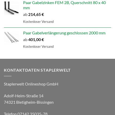
Paar Gabelzinken FEM 2B, Querschnitt 80 x 40
mm
ab
214,65
€
Kostenloser Versand
Paar Gabelverlängerung geschlossen 2000 mm
ab
401,00
€
Kostenloser Versand
KONTAKTDATEN STAPLERWELT
Staplerwelt Onlineshop GmbH
Adolf-Heim-Straße 14
74321 Bietigheim-Bissingen
Telefon 07142 35035-78