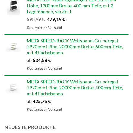
Höhe, 1300mm Breite, 400 mm Tiefe, mit 2
Lagerebenen, verzinkt
Ursprünglicher
Aktueller
598,99
€
479,19
€
Preis
Preis
Kostenloser Versand
war:
ist:
598,99 €
479,19 €.
META SPEED-RACK Weitspann-Grundregal
1970mm Höhe, 20000mm Breite, 600mm Tiefe,
mit 4 Fachebenen
ab
534,58
€
Kostenloser Versand
META SPEED-RACK Weitspann-Grundregal
1970mm Höhe, 20000mm Breite, 400mm Tiefe,
mit 4 Fachebenen
ab
425,75
€
Kostenloser Versand
NEUESTE PRODUKTE