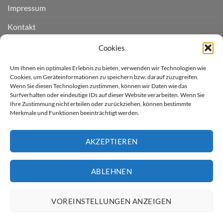
Impressum
Kontakt
Widerruf einreichen
Cookies
Cookie-Richtlinie (EU)
Um Ihnen ein optimales Erlebnis zu bieten, verwenden wir Technologien wie
Cookies, um Geräteinformationen zu speichern bzw. darauf zuzugreifen.
Wenn Sie diesen Technologien zustimmen, können wir Daten wie das
LIEFERGEBIET
Surfverhalten oder eindeutige IDs auf dieser Website verarbeiten. Wenn Sie
Ihre Zustimmung nicht erteilen oder zurückziehen, können bestimmte
Merkmale und Funktionen beeinträchtigt werden.
Derzeit liefern wir für Sie
nur nach Deutschland.
AKZEPTIEREN
* Kostenloser Versand innerhalb
Deutschland (ausser Inseln)
ABLEHNEN
Artikel günstiger gesehen?
VOREINSTELLUNGEN ANZEIGEN