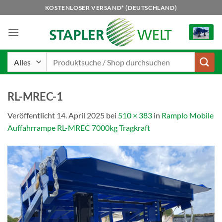
Zum
KOSTENLOSER VERSAND* (DEUTSCHLAND)
Inhalt
springen
Suchen
nach:
RL-MREC-1
Veröffentlicht
14. April 2025
bei
510 × 383
in
Ramplo Mobile
Auffahrrampe RL-MREC 7000kg Tragkraft