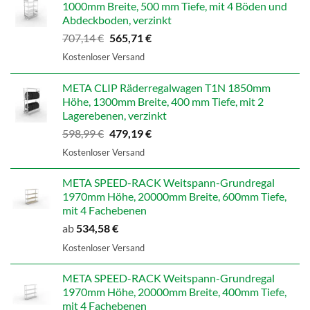
1000mm Breite, 500 mm Tiefe, mit 4 Böden und
Abdeckboden, verzinkt
Ursprünglicher
Aktueller
707,14
€
565,71
€
Preis
Preis
Kostenloser Versand
war:
ist:
707,14 €
565,71 €.
META CLIP Räderregalwagen T1N 1850mm
Höhe, 1300mm Breite, 400 mm Tiefe, mit 2
Lagerebenen, verzinkt
Ursprünglicher
Aktueller
598,99
€
479,19
€
Preis
Preis
Kostenloser Versand
war:
ist:
598,99 €
479,19 €.
META SPEED-RACK Weitspann-Grundregal
1970mm Höhe, 20000mm Breite, 600mm Tiefe,
mit 4 Fachebenen
ab
534,58
€
Kostenloser Versand
META SPEED-RACK Weitspann-Grundregal
1970mm Höhe, 20000mm Breite, 400mm Tiefe,
mit 4 Fachebenen