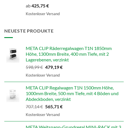
ab
425,75
€
Kostenloser Versand
NEUESTE PRODUKTE
META CLIP Räderregalwagen T1N 1850mm
Höhe, 1300mm Breite, 400 mm Tiefe, mit 2
Lagerebenen, verzinkt
Ursprünglicher
Aktueller
598,99
€
479,19
€
Preis
Preis
Kostenloser Versand
war:
ist:
598,99 €
479,19 €.
META CLIP Regalwagen T1N 1500mm Höhe,
1000mm Breite, 500 mm Tiefe, mit 4 Böden und
Abdeckboden, verzinkt
Ursprünglicher
Aktueller
707,14
€
565,71
€
Preis
Preis
Kostenloser Versand
war:
ist:
707,14 €
565,71 €.
META Weitspann-Grundregal MINI-RACK mit 3