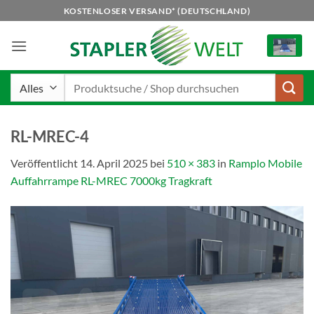
Zum
KOSTENLOSER VERSAND* (DEUTSCHLAND)
Inhalt
springen
Suchen
nach:
RL-MREC-4
Veröffentlicht
14. April 2025
bei
510 × 383
in
Ramplo Mobile
Auffahrrampe RL-MREC 7000kg Tragkraft