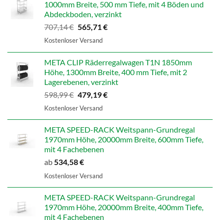
1000mm Breite, 500 mm Tiefe, mit 4 Böden und
Abdeckboden, verzinkt
Ursprünglicher
Aktueller
707,14
€
565,71
€
Preis
Preis
Kostenloser Versand
war:
ist:
707,14 €
565,71 €.
META CLIP Räderregalwagen T1N 1850mm
Höhe, 1300mm Breite, 400 mm Tiefe, mit 2
Lagerebenen, verzinkt
Ursprünglicher
Aktueller
598,99
€
479,19
€
Preis
Preis
Kostenloser Versand
war:
ist:
598,99 €
479,19 €.
META SPEED-RACK Weitspann-Grundregal
1970mm Höhe, 20000mm Breite, 600mm Tiefe,
mit 4 Fachebenen
ab
534,58
€
Kostenloser Versand
META SPEED-RACK Weitspann-Grundregal
1970mm Höhe, 20000mm Breite, 400mm Tiefe,
mit 4 Fachebenen