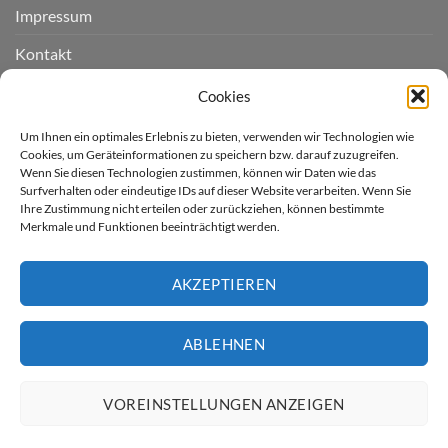
Impressum
Kontakt
Widerruf einreichen
Cookies
Cookie-Richtlinie (EU)
Um Ihnen ein optimales Erlebnis zu bieten, verwenden wir Technologien wie
Cookies, um Geräteinformationen zu speichern bzw. darauf zuzugreifen.
Wenn Sie diesen Technologien zustimmen, können wir Daten wie das
LIEFERGEBIET
Surfverhalten oder eindeutige IDs auf dieser Website verarbeiten. Wenn Sie
Ihre Zustimmung nicht erteilen oder zurückziehen, können bestimmte
Merkmale und Funktionen beeinträchtigt werden.
Derzeit liefern wir für Sie
nur nach Deutschland.
AKZEPTIEREN
* Kostenloser Versand innerhalb
Deutschland (ausser Inseln)
ABLEHNEN
Artikel günstiger gesehen?
VOREINSTELLUNGEN ANZEIGEN