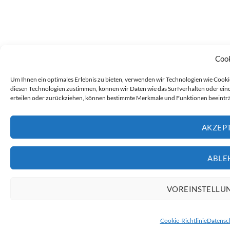
Coo
Um Ihnen ein optimales Erlebnis zu bieten, verwenden wir Technologien wie Cook
diesen Technologien zustimmen, können wir Daten wie das Surfverhalten oder eind
erteilen oder zurückziehen, können bestimmte Merkmale und Funktionen beeinträ
AKZEP
ABLE
VOREINSTELLU
Cookie-Richtlinie
Datensc