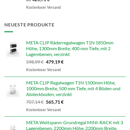
Kostenloser Versand
NEUESTE PRODUKTE
META CLIP Räderregalwagen T1N 1850mm
Höhe, 1300mm Breite, 400 mm Tiefe, mit 2
Lagerebenen, verzinkt
Ursprünglicher
Aktueller
598,99
€
479,19
€
Preis
Preis
Kostenloser Versand
war:
ist:
598,99 €
479,19 €.
META CLIP Regalwagen T1N 1500mm Höhe,
1000mm Breite, 500 mm Tiefe, mit 4 Böden und
Abdeckboden, verzinkt
Ursprünglicher
Aktueller
707,14
€
565,71
€
Preis
Preis
Kostenloser Versand
war:
ist:
707,14 €
565,71 €.
META Weitspann-Grundregal MINI-RACK mit 3
Lagerebenen, 2200mm Höhe, 2200mm Breite,