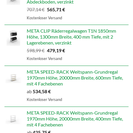
Abdeckboden, verzinkt
Ursprünglicher
Aktueller
707,14
€
565,71
€
Preis
Preis
Kostenloser Versand
war:
ist:
707,14 €
565,71 €.
META CLIP Räderregalwagen T1N 1850mm
Höhe, 1300mm Breite, 400 mm Tiefe, mit 2
Lagerebenen, verzinkt
Ursprünglicher
Aktueller
598,99
€
479,19
€
Preis
Preis
Kostenloser Versand
war:
ist:
598,99 €
479,19 €.
META SPEED-RACK Weitspann-Grundregal
1970mm Höhe, 20000mm Breite, 600mm Tiefe,
mit 4 Fachebenen
ab
534,58
€
Kostenloser Versand
META SPEED-RACK Weitspann-Grundregal
1970mm Höhe, 20000mm Breite, 400mm Tiefe,
mit 4 Fachebenen
ab
425,75
€