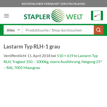
Zum
KOSTENLOSER VERSAND* (DEUTSCHLAND)
Inhalt
springen
Suchen
nach:
Lastarm Typ RLH-1 grau
Veröffentlicht
11. April 2018
bei
510 × 619
in
Lastarm Typ
RLH, Traglast 350 – 1000kg, starre Ausführung, Neigung 25°
– RAL 7005 Mausgrau