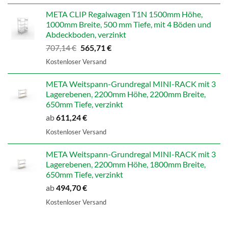
598,99 €
479,19 €.
META CLIP Regalwagen T1N 1500mm Höhe,
1000mm Breite, 500 mm Tiefe, mit 4 Böden und
Abdeckboden, verzinkt
Ursprünglicher
Aktueller
707,14
€
565,71
€
Preis
Preis
Kostenloser Versand
war:
ist:
707,14 €
565,71 €.
META Weitspann-Grundregal MINI-RACK mit 3
Lagerebenen, 2200mm Höhe, 2200mm Breite,
650mm Tiefe, verzinkt
ab
611,24
€
Kostenloser Versand
META Weitspann-Grundregal MINI-RACK mit 3
Lagerebenen, 2200mm Höhe, 1800mm Breite,
650mm Tiefe, verzinkt
ab
494,70
€
Kostenloser Versand