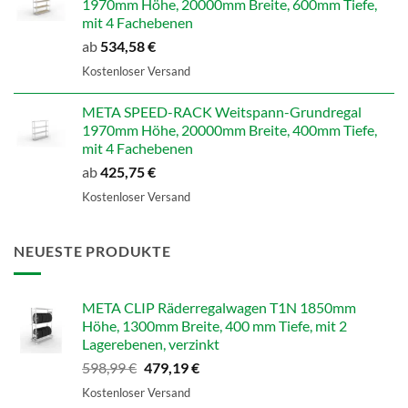
1970mm Höhe, 20000mm Breite, 600mm Tiefe,
mit 4 Fachebenen
ab
534,58
€
Kostenloser Versand
META SPEED-RACK Weitspann-Grundregal
1970mm Höhe, 20000mm Breite, 400mm Tiefe,
mit 4 Fachebenen
ab
425,75
€
Kostenloser Versand
NEUESTE PRODUKTE
META CLIP Räderregalwagen T1N 1850mm
Höhe, 1300mm Breite, 400 mm Tiefe, mit 2
Lagerebenen, verzinkt
Ursprünglicher
Aktueller
598,99
€
479,19
€
Preis
Preis
Kostenloser Versand
war:
ist: