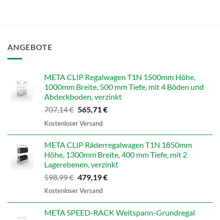
ANGEBOTE
META CLIP Regalwagen T1N 1500mm Höhe,
1000mm Breite, 500 mm Tiefe, mit 4 Böden und
Abdeckboden, verzinkt
Ursprünglicher
Aktueller
707,14
€
565,71
€
Preis
Preis
Kostenloser Versand
war:
ist:
707,14 €
565,71 €.
META CLIP Räderregalwagen T1N 1850mm
Höhe, 1300mm Breite, 400 mm Tiefe, mit 2
Lagerebenen, verzinkt
Ursprünglicher
Aktueller
598,99
€
479,19
€
Preis
Preis
Kostenloser Versand
war:
ist:
598,99 €
479,19 €.
META SPEED-RACK Weitspann-Grundregal