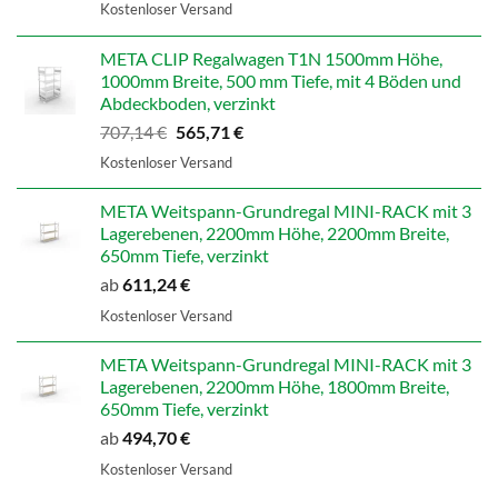
Preis
Preis
Kostenloser Versand
war:
ist:
598,99 €
479,19 €.
META CLIP Regalwagen T1N 1500mm Höhe,
1000mm Breite, 500 mm Tiefe, mit 4 Böden und
Abdeckboden, verzinkt
Ursprünglicher
Aktueller
707,14
€
565,71
€
Preis
Preis
Kostenloser Versand
war:
ist:
707,14 €
565,71 €.
META Weitspann-Grundregal MINI-RACK mit 3
Lagerebenen, 2200mm Höhe, 2200mm Breite,
650mm Tiefe, verzinkt
ab
611,24
€
Kostenloser Versand
META Weitspann-Grundregal MINI-RACK mit 3
Lagerebenen, 2200mm Höhe, 1800mm Breite,
650mm Tiefe, verzinkt
ab
494,70
€
Kostenloser Versand