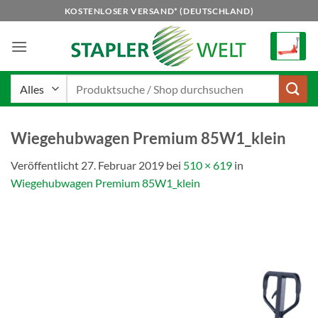
Zum
KOSTENLOSER VERSAND* (DEUTSCHLAND)
Inhalt
springen
Suchen
nach:
Wiegehubwagen Premium 85W1_klein
Veröffentlicht
27. Februar 2019
bei
510 × 619
in
Wiegehubwagen Premium 85W1_klein