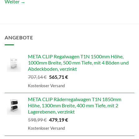
Weiter
→
ANGEBOTE
META CLIP Regalwagen T1N 1500mm Höhe,
1000mm Breite, 500 mm Tiefe, mit 4 Böden und
Abdeckboden, verzinkt
Ursprünglicher
Aktueller
707,14
€
565,71
€
Preis
Preis
Kostenloser Versand
war:
ist:
707,14 €
565,71 €.
META CLIP Räderregalwagen T1N 1850mm
Höhe, 1300mm Breite, 400 mm Tiefe, mit 2
Lagerebenen, verzinkt
Ursprünglicher
Aktueller
598,99
€
479,19
€
Preis
Preis
Kostenloser Versand
war:
ist:
598,99 €
479,19 €.