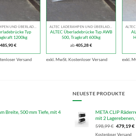
ALTEC LADERAMPEN UND ÜBERLADEBRÜCKEN
ALTEC LADERAMPEN UND ÜBERLADEBRÜCKEN
rladebrücke Typ
ALTEC Überladebrücke Typ AWB
AL
agkraft 1200kg
500, Tragkraft 600kg
H
485,90
€
ab
405,28
€
tenloser Versand
exkl. MwSt.
Kostenloser Versand
exkl. M
NEUESTE PRODUKTE
reite, 500 mm Tiefe, mit 4
META CLIP Räderre
mit 2 Lagerebenen, 
Ursprüngl
598,99
€
479,19
€
Preis
Kostenloser Versand