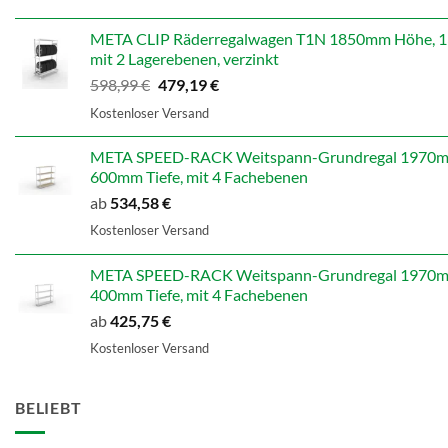
war:
ist:
707,14 €
565,71 €.
META CLIP Räderregalwagen T1N 1850mm Höhe, 13
mit 2 Lagerebenen, verzinkt
Ursprünglicher
Aktueller
598,99
€
479,19
€
Preis
Preis
Kostenloser Versand
war:
ist:
598,99 €
479,19 €.
META SPEED-RACK Weitspann-Grundregal 1970mm
600mm Tiefe, mit 4 Fachebenen
ab
534,58
€
Kostenloser Versand
META SPEED-RACK Weitspann-Grundregal 1970mm
400mm Tiefe, mit 4 Fachebenen
ab
425,75
€
Kostenloser Versand
BELIEBT