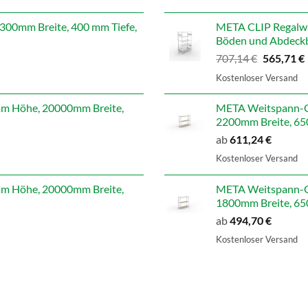
war:
i
598,99 €
00mm Breite, 400 mm Tiefe,
META CLIP Regalwa
Böden und Abdeckb
Ursprüngl
707,14
€
565,71
€
Preis
Kostenloser Versand
war:
i
707,14 €
 Höhe, 20000mm Breite,
META Weitspann-G
2200mm Breite, 650
ab
611,24
€
Kostenloser Versand
 Höhe, 20000mm Breite,
META Weitspann-G
1800mm Breite, 650
ab
494,70
€
Kostenloser Versand