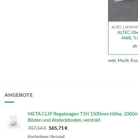
ALTEC Übe
AWB, Tr
ab
exkl. MwSt.
Kos
ANGEBOTE
META CLIP Regalwagen T1N 1500mm Höhe, 1000mm B
Böden und Abdeckboden, verzinkt
Ursprünglicher
Aktueller
707,14
€
565,71
€
Preis
Preis
Kostenloser Versand