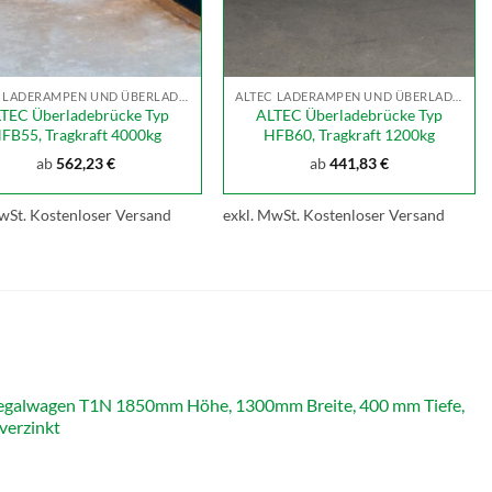
ALTEC LADERAMPEN UND ÜBERLADEBRÜCKEN
ALTEC LADERAMPEN UND ÜBERLADEBRÜCKEN
TEC Überladebrücke Typ
ALTEC Überladebrücke Typ
FB55, Tragkraft 4000kg
HFB60, Tragkraft 1200kg
ab
562,23
€
ab
441,83
€
wSt.
Kostenloser Versand
exkl. MwSt.
Kostenloser Versand
galwagen T1N 1850mm Höhe, 1300mm Breite, 400 mm Tiefe,
verzinkt
icher
Aktueller
Preis