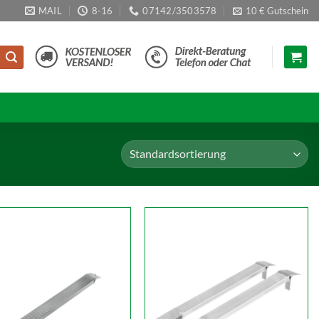
MAIL
8-16
07142/3503578
10 € Gutschein