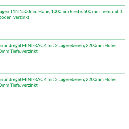
st:
479,19 €.
gen T1N 1500mm Höhe, 1000mm Breite, 500 mm Tiefe, mit 4
oden, verzinkt
icher
Aktueller
Preis
st:
565,71 €.
rundregal MINI-RACK mit 3 Lagerebenen, 2200mm Höhe,
mm Tiefe, verzinkt
rundregal MINI-RACK mit 3 Lagerebenen, 2200mm Höhe,
mm Tiefe, verzinkt