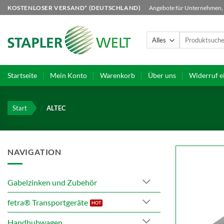
Zum
KOSTENLOSER VERSAND* (DEUTSCHLAND)
Angebote für Unternehmen, B
Inhalt
springen
Suchen
nach:
Startseite
Mein Konto
Warenkorb
Über uns
Widerruf e
Start
/
ALTEC
NAVIGATION
Gabelzinken und Zubehör
fetra® Transportgeräte
Handhubwagen