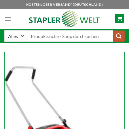
Zum
KOSTENLOSER VERSAND* (DEUTSCHLAND)
Inhalt
springen
Suchen
nach: