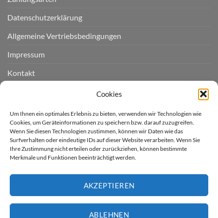
Datenschutzerklärung
Allgemeine Vertriebsbedingungen
Impressum
Kontakt
Widerruf einreichen
Cookies
Cookie-Richtlinie (EU)
Um Ihnen ein optimales Erlebnis zu bieten, verwenden wir Technologien wie
Cookies, um Geräteinformationen zu speichern bzw. darauf zuzugreifen.
Wenn Sie diesen Technologien zustimmen, können wir Daten wie das
LIEFERGEBIET
Surfverhalten oder eindeutige IDs auf dieser Website verarbeiten. Wenn Sie
Ihre Zustimmung nicht erteilen oder zurückziehen, können bestimmte
Merkmale und Funktionen beeinträchtigt werden.
Derzeit liefern wir für Sie
nur nach Deutschland.
AKZEPTIEREN
* Kostenloser Versand innerhalb
Deutschland (ausser Inseln)
ABLEHNEN