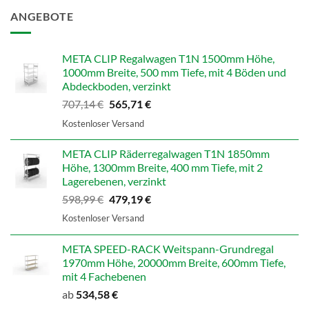
ANGEBOTE
META CLIP Regalwagen T1N 1500mm Höhe,
1000mm Breite, 500 mm Tiefe, mit 4 Böden und
Abdeckboden, verzinkt
Ursprünglicher
Aktueller
707,14
€
565,71
€
Preis
Preis
Kostenloser Versand
war:
ist:
707,14 €
565,71 €.
META CLIP Räderregalwagen T1N 1850mm
Höhe, 1300mm Breite, 400 mm Tiefe, mit 2
Lagerebenen, verzinkt
Ursprünglicher
Aktueller
598,99
€
479,19
€
Preis
Preis
Kostenloser Versand
war:
ist:
598,99 €
479,19 €.
META SPEED-RACK Weitspann-Grundregal
1970mm Höhe, 20000mm Breite, 600mm Tiefe,
mit 4 Fachebenen
ab
534,58
€