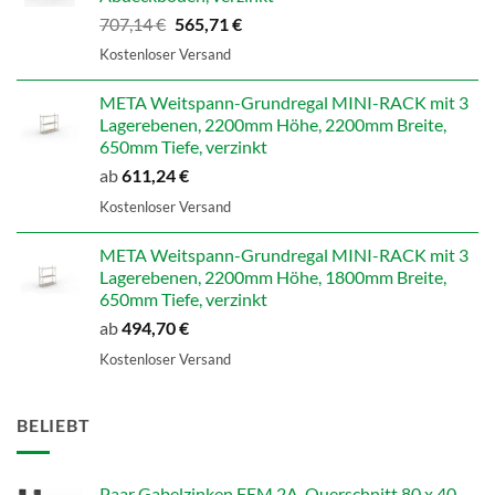
Ursprünglicher
Aktueller
707,14
€
565,71
€
Preis
Preis
Kostenloser Versand
war:
ist:
707,14 €
565,71 €.
META Weitspann-Grundregal MINI-RACK mit 3
Lagerebenen, 2200mm Höhe, 2200mm Breite,
650mm Tiefe, verzinkt
ab
611,24
€
Kostenloser Versand
META Weitspann-Grundregal MINI-RACK mit 3
Lagerebenen, 2200mm Höhe, 1800mm Breite,
650mm Tiefe, verzinkt
ab
494,70
€
Kostenloser Versand
BELIEBT
Paar Gabelzinken FEM 2A, Querschnitt 80 x 40