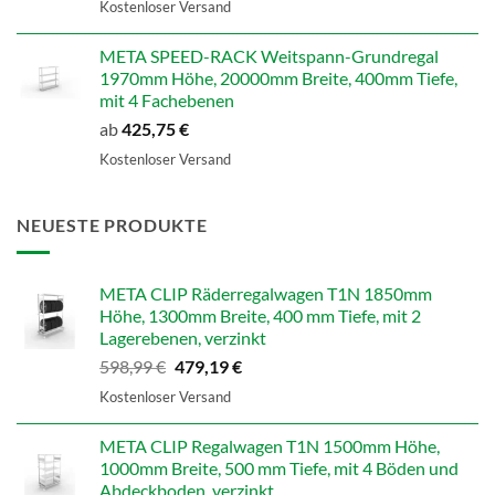
Kostenloser Versand
META SPEED-RACK Weitspann-Grundregal
1970mm Höhe, 20000mm Breite, 400mm Tiefe,
mit 4 Fachebenen
ab
425,75
€
Kostenloser Versand
NEUESTE PRODUKTE
META CLIP Räderregalwagen T1N 1850mm
Höhe, 1300mm Breite, 400 mm Tiefe, mit 2
Lagerebenen, verzinkt
Ursprünglicher
Aktueller
598,99
€
479,19
€
Preis
Preis
Kostenloser Versand
war:
ist:
598,99 €
479,19 €.
META CLIP Regalwagen T1N 1500mm Höhe,
1000mm Breite, 500 mm Tiefe, mit 4 Böden und
Abdeckboden, verzinkt