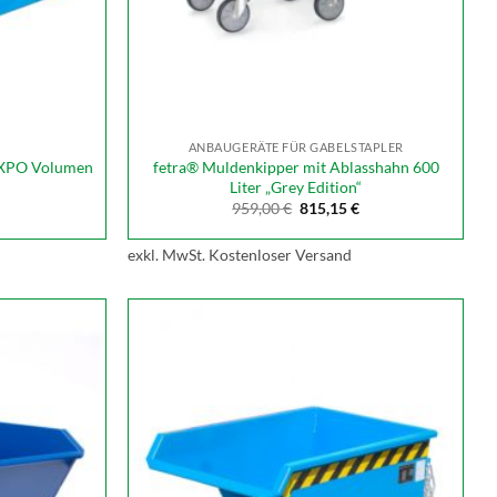
ANBAUGERÄTE FÜR GABELSTAPLER
 EXPO Volumen
fetra® Muldenkipper mit Ablasshahn 600
Liter „Grey Edition“
Ursprünglicher
Aktueller
959,00
€
815,15
€
Preis
Preis
war:
ist:
959,00 €
815,15 €.
exkl. MwSt.
Kostenloser Versand