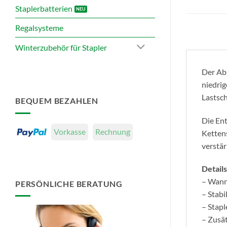
Staplerbatterien
Regalsysteme
Winterzubehör für Stapler
Der Ab
niedrig
Lastsch
BEQUEM BEZAHLEN
Die Ent
Vorkasse
Rechnung
Ketten
verstär
Details
– Wann
PERSÖNLICHE BERATUNG
– Stab
– Stap
– Zusä