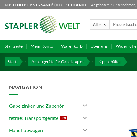
Zum
KOSTENLOSER VERSAND* (DEUTSCHLAND)
Angebote für Unternehmen, B
Inhalt
springen
Suchen
nach:
Startseite
Mein Konto
Warenkorb
Über uns
Widerruf e
Start
/
Anbaugeräte für Gabelstapler
/
Kippbehälter
NAVIGATION
Gabelzinken und Zubehör
fetra® Transportgeräte
Handhubwagen