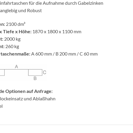
Einfahrtaschen für die Aufnahme durch Gabelzinken
langlebig und Robust
en:
2100 dm³
x Tiefe x Höhe:
1870 x 1800 x 1100 mm
t:
2000 kg
t:
260 kg
rtaschenmaße:
A 600 mm / B 200 mm / C 60 mm
de Optionen auf Anfrage:
blockeinsatz und Ablaßhahn
el