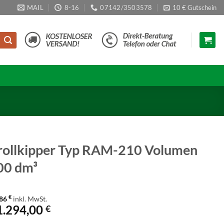
MAIL
8-16
07142/3503578
10 € Gutschein
rollkipper Typ RAM-210 Volumen
00 dm³
€
,86
inkl. MwSt.
1.294,00
€