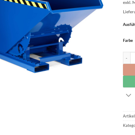
exkl. 
Liefer
Ausfüh
Farbe
Abrol
Artike
Katego