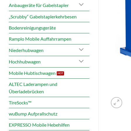
Anbaugeräte für Gabelstapler
„Scrubby“ Gabelstaplerkehrbesen
Bodenreinigungsgeräte
Ramplo Mobile Auffahrrampen
Niederhubwagen
Hochhubwagen
Mobile Hubtischwagen
ALTEC Laderampen und
Überladebrücken
TireSocks™
wuBump Aufprallschutz
EXPRESSO Mobile Hebehilfen