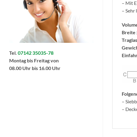
– Mit 
– Sehr 
Volum
Breite 
Traglas
Gewich
Tel.
07142 35035-78
Einfah
Montag bis Freitag von
08.00 Uhr bis 16.00 Uhr
Folgen
– Sieb
– Deck