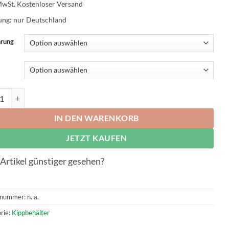
MwSt.
Kostenloser Versand
ung: nur Deutschland
rung
lkipper Typ RAM-210 Volumen 2100 dm³ Menge
IN DEN WARENKORB
JETZT KAUFEN
Artikel günstiger gesehen?
lnummer:
n. a.
rie:
Kippbehälter