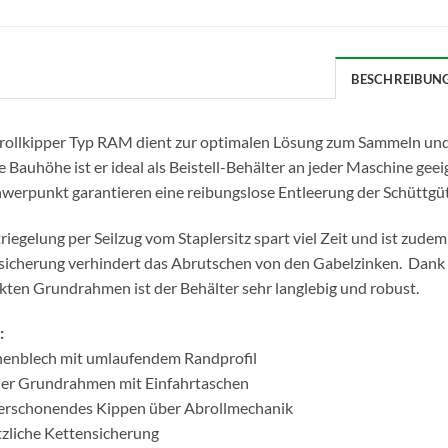
BESCHREIBUN
rollkipper Typ RAM dient zur optimalen Lösung zum Sammeln und T
e Bauhöhe ist er ideal als Beistell-Behälter an jeder Maschine ge
werpunkt garantieren eine reibungslose Entleerung der Schüttgüt
riegelung per Seilzug vom Staplersitz spart viel Zeit und ist zude
sicherung verhindert das Abrutschen von den Gabelzinken. Dank
kten Grundrahmen ist der Behälter sehr langlebig und robust.
:
enblech mit umlaufendem Randprofil
iler Grundrahmen mit Einfahrtaschen
lerschonendes Kippen über Abrollmechanik
tzliche Kettensicherung