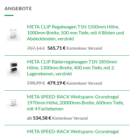
ANGEBOTE
META CLIP Regalwagen T1N 1500mm Höhe,
1000mm Breite, 500 mm Tiefe, mit 4 Böden und
Abdeckboden, verzinkt
Ursprünglicher
Aktueller
707,14
€
565,71
€
Kostenloser Versand
Preis
Preis
war:
ist:
META CLIP Räderregalwagen T1N 1850mm
707,14 €
565,71 €.
Höhe, 1300mm Breite, 400 mm Tiefe, mit 2
Lagerebenen, verzinkt
Ursprünglicher
Aktueller
598,99
€
479,19
€
Kostenloser Versand
Preis
Preis
war:
ist:
META SPEED-RACK Weitspann-Grundregal
598,99 €
479,19 €.
1970mm Höhe, 20000mm Breite, 600mm Tiefe,
mit 4 Fachebenen
ab
534,58
€
Kostenloser Versand
META SPEED-RACK Weitspann-Grundregal