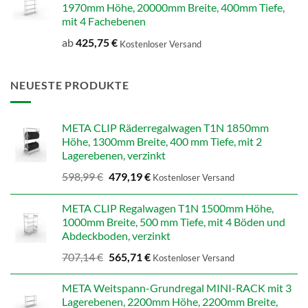
1970mm Höhe, 20000mm Breite, 400mm Tiefe,
mit 4 Fachebenen
ab
425,75
€
Kostenloser Versand
NEUESTE PRODUKTE
META CLIP Räderregalwagen T1N 1850mm
Höhe, 1300mm Breite, 400 mm Tiefe, mit 2
Lagerebenen, verzinkt
Ursprünglicher
Aktueller
598,99
€
479,19
€
Kostenloser Versand
Preis
Preis
war:
ist:
META CLIP Regalwagen T1N 1500mm Höhe,
598,99 €
479,19 €.
1000mm Breite, 500 mm Tiefe, mit 4 Böden und
Abdeckboden, verzinkt
Ursprünglicher
Aktueller
707,14
€
565,71
€
Kostenloser Versand
Preis
Preis
war:
ist:
META Weitspann-Grundregal MINI-RACK mit 3
707,14 €
565,71 €.
Lagerebenen, 2200mm Höhe, 2200mm Breite,