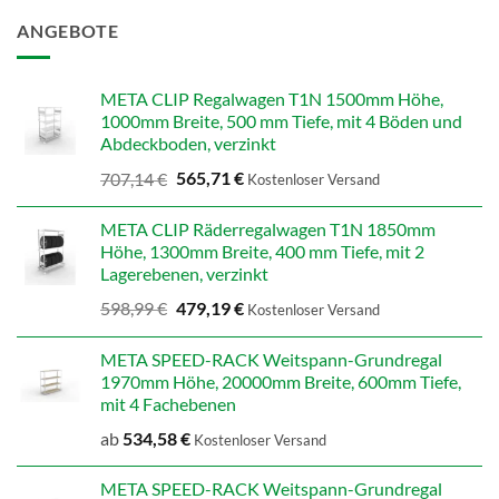
ANGEBOTE
META CLIP Regalwagen T1N 1500mm Höhe,
1000mm Breite, 500 mm Tiefe, mit 4 Böden und
Abdeckboden, verzinkt
Ursprünglicher
Aktueller
707,14
€
565,71
€
Kostenloser Versand
Preis
Preis
war:
ist:
META CLIP Räderregalwagen T1N 1850mm
707,14 €
565,71 €.
Höhe, 1300mm Breite, 400 mm Tiefe, mit 2
Lagerebenen, verzinkt
Ursprünglicher
Aktueller
598,99
€
479,19
€
Kostenloser Versand
Preis
Preis
war:
ist:
META SPEED-RACK Weitspann-Grundregal
598,99 €
479,19 €.
1970mm Höhe, 20000mm Breite, 600mm Tiefe,
mit 4 Fachebenen
ab
534,58
€
Kostenloser Versand
META SPEED-RACK Weitspann-Grundregal