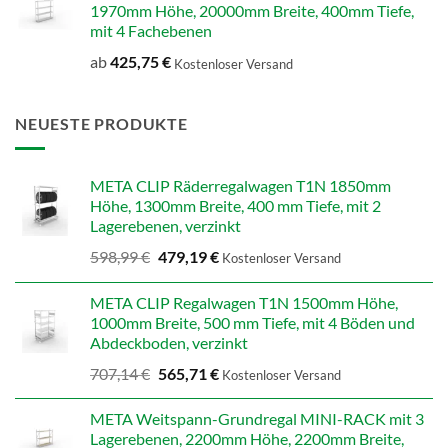
1970mm Höhe, 20000mm Breite, 400mm Tiefe,
mit 4 Fachebenen
ab
425,75
€
Kostenloser Versand
NEUESTE PRODUKTE
META CLIP Räderregalwagen T1N 1850mm
Höhe, 1300mm Breite, 400 mm Tiefe, mit 2
Lagerebenen, verzinkt
Ursprünglicher
Aktueller
598,99
€
479,19
€
Kostenloser Versand
Preis
Preis
war:
ist:
META CLIP Regalwagen T1N 1500mm Höhe,
598,99 €
479,19 €.
1000mm Breite, 500 mm Tiefe, mit 4 Böden und
Abdeckboden, verzinkt
Ursprünglicher
Aktueller
707,14
€
565,71
€
Kostenloser Versand
Preis
Preis
war:
ist:
META Weitspann-Grundregal MINI-RACK mit 3
707,14 €
565,71 €.
Lagerebenen, 2200mm Höhe, 2200mm Breite,