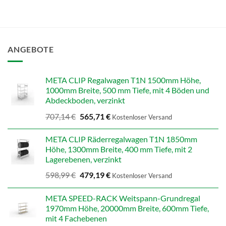
ANGEBOTE
META CLIP Regalwagen T1N 1500mm Höhe,
1000mm Breite, 500 mm Tiefe, mit 4 Böden und
Abdeckboden, verzinkt
Ursprünglicher
Aktueller
707,14
€
565,71
€
Kostenloser Versand
Preis
Preis
war:
ist:
META CLIP Räderregalwagen T1N 1850mm
707,14 €
565,71 €.
Höhe, 1300mm Breite, 400 mm Tiefe, mit 2
Lagerebenen, verzinkt
Ursprünglicher
Aktueller
598,99
€
479,19
€
Kostenloser Versand
Preis
Preis
war:
ist:
META SPEED-RACK Weitspann-Grundregal
598,99 €
479,19 €.
1970mm Höhe, 20000mm Breite, 600mm Tiefe,
mit 4 Fachebenen