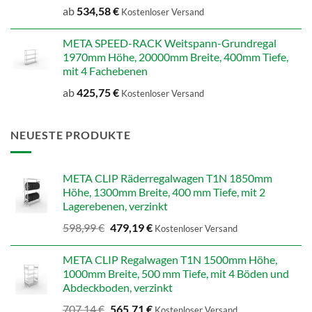
ab
534,58
€
Kostenloser Versand
META SPEED-RACK Weitspann-Grundregal
1970mm Höhe, 20000mm Breite, 400mm Tiefe,
mit 4 Fachebenen
ab
425,75
€
Kostenloser Versand
NEUESTE PRODUKTE
META CLIP Räderregalwagen T1N 1850mm
Höhe, 1300mm Breite, 400 mm Tiefe, mit 2
Lagerebenen, verzinkt
Ursprünglicher
Aktueller
598,99
€
479,19
€
Kostenloser Versand
Preis
Preis
war:
ist:
META CLIP Regalwagen T1N 1500mm Höhe,
598,99 €
479,19 €.
1000mm Breite, 500 mm Tiefe, mit 4 Böden und
Abdeckboden, verzinkt
Ursprünglicher
Aktueller
707,14
€
565,71
€
Kostenloser Versand