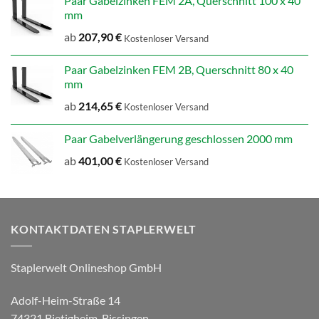
Paar Gabelzinken FEM 2A, Querschnitt 100 x 40
mm
ab
207,90
€
Kostenloser Versand
Paar Gabelzinken FEM 2B, Querschnitt 80 x 40
mm
ab
214,65
€
Kostenloser Versand
Paar Gabelverlängerung geschlossen 2000 mm
ab
401,00
€
Kostenloser Versand
KONTAKTDATEN STAPLERWELT
Staplerwelt Onlineshop GmbH
Adolf-Heim-Straße 14
74321 Bietigheim-Bissingen