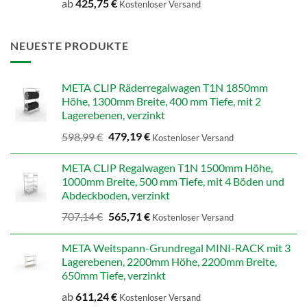
ab
425,75
€
Kostenloser Versand
NEUESTE PRODUKTE
META CLIP Räderregalwagen T1N 1850mm
Höhe, 1300mm Breite, 400 mm Tiefe, mit 2
Lagerebenen, verzinkt
Ursprünglicher
Aktueller
598,99
€
479,19
€
Kostenloser Versand
Preis
Preis
war:
ist:
META CLIP Regalwagen T1N 1500mm Höhe,
598,99 €
479,19 €.
1000mm Breite, 500 mm Tiefe, mit 4 Böden und
Abdeckboden, verzinkt
Ursprünglicher
Aktueller
707,14
€
565,71
€
Kostenloser Versand
Preis
Preis
war:
ist:
META Weitspann-Grundregal MINI-RACK mit 3
707,14 €
565,71 €.
Lagerebenen, 2200mm Höhe, 2200mm Breite,
650mm Tiefe, verzinkt
ab
611,24
€
Kostenloser Versand