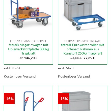
FETRA® TRANSPORTGERÄTE
FETRA® TRANSPORTGERÄTE
fetra® Magazinwagen mit
fetra® Eurokastenroller mit
Holzwerkstoffplatte 300kg
offenem Rahmen aus
Tragkraft
Kunstoff 250kg Tragkraft
Ursprünglicher
Aktueller
ab
146,20
€
91,00
€
77,35
€
Preis
Preis
war:
ist:
91,00 €
77,35 €.
exkl. MwSt.
exkl. MwSt.
Kostenloser Versand
Kostenloser Versand
-15%
-15%