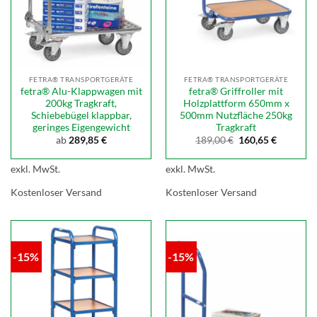
FETRA® TRANSPORTGERÄTE
FETRA® TRANSPORTGERÄTE
fetra® Alu-Klappwagen mit
fetra® Griffroller mit
200kg Tragkraft,
Holzplattform 650mm x
Schiebebügel klappbar,
500mm Nutzfläche 250kg
geringes Eigengewicht
Tragkraft
Ursprünglicher
Aktuelle
ab
289,85
€
189,00
€
160,65
€
Preis
Preis
war:
ist:
189,00 €
160,65 €.
exkl. MwSt.
exkl. MwSt.
Kostenloser Versand
Kostenloser Versand
-15%
-15%