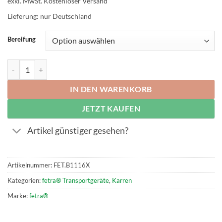
exkl. MwSt.
Kostenloser Versand
war:
ist:
173,00 €
147,05 €.
Lieferung: nur Deutschland
Bereifung
fetra® Stahlrohrkarre bis 250kg Tragkraft, 1150mm Höhe, extra brei
IN DEN WARENKORB
JETZT KAUFEN
Artikel günstiger gesehen?
Artikelnummer:
FET.B1116X
Kategorien:
fetra® Transportgeräte
,
Karren
Marke:
fetra®