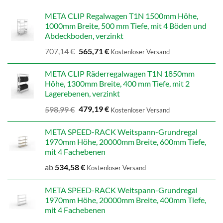
META CLIP Regalwagen T1N 1500mm Höhe,
1000mm Breite, 500 mm Tiefe, mit 4 Böden und
Abdeckboden, verzinkt
Ursprünglicher
Aktueller
707,14
€
565,71
€
Kostenloser Versand
Preis
Preis
war:
ist:
META CLIP Räderregalwagen T1N 1850mm
707,14 €
565,71 €.
Höhe, 1300mm Breite, 400 mm Tiefe, mit 2
Lagerebenen, verzinkt
Ursprünglicher
Aktueller
598,99
€
479,19
€
Kostenloser Versand
Preis
Preis
war:
ist:
META SPEED-RACK Weitspann-Grundregal
598,99 €
479,19 €.
1970mm Höhe, 20000mm Breite, 600mm Tiefe,
mit 4 Fachebenen
ab
534,58
€
Kostenloser Versand
META SPEED-RACK Weitspann-Grundregal
1970mm Höhe, 20000mm Breite, 400mm Tiefe,
mit 4 Fachebenen