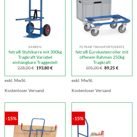
KARREN
FETRA® TRANSPORTGERÄTE
fetra® Stuhlkarre mit 300kg
fetra® Eurokastenroller mit
Tragkraft Variabel
offenem Rahmen 250kg
einhängbare Traggestell
Tragkraft
Ursprünglicher
Aktueller
Ursprünglicher
Aktueller
228,00
€
193,80
€
105,00
€
89,25
€
Preis
Preis
Preis
Preis
war:
ist:
war:
ist:
228,00 €
193,80 €.
105,00 €
89,25 €.
exkl. MwSt.
exkl. MwSt.
Kostenloser Versand
Kostenloser Versand
-15%
-15%