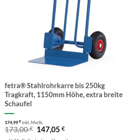
fetra® Stahlrohrkarre bis 250kg
Tragkraft, 1150mm Höhe, extra breite
Schaufel
€
174,99
inkl. MwSt.
Ursprünglicher
Aktueller
173,00
147,05
€
€
Preis
Preis