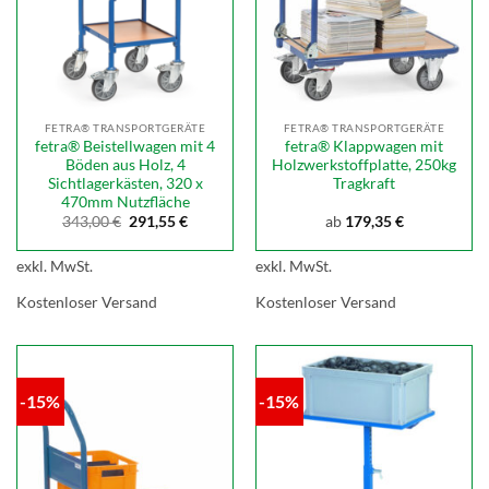
FETRA® TRANSPORTGERÄTE
FETRA® TRANSPORTGERÄTE
fetra® Beistellwagen mit 4
fetra® Klappwagen mit
Böden aus Holz, 4
Holzwerkstoffplatte, 250kg
Sichtlagerkästen, 320 x
Tragkraft
470mm Nutzfläche
Ursprünglicher
Aktueller
343,00
€
291,55
€
ab
179,35
€
Preis
Preis
war:
ist:
343,00 €
291,55 €.
exkl. MwSt.
exkl. MwSt.
Kostenloser Versand
Kostenloser Versand
-15%
-15%