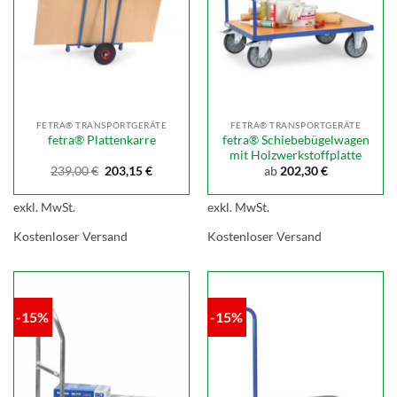
FETRA® TRANSPORTGERÄTE
FETRA® TRANSPORTGERÄTE
fetra® Schiebebügelwagen
fetra® Plattenkarre
mit Holzwerkstoffplatte
Ursprünglicher
Aktueller
239,00
€
203,15
€
ab
202,30
€
Preis
Preis
war:
ist:
239,00 €
203,15 €.
exkl. MwSt.
exkl. MwSt.
Kostenloser Versand
Kostenloser Versand
-15%
-15%