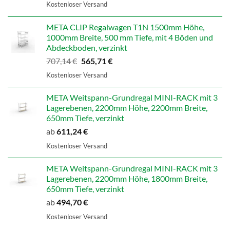
Preis
Preis
Kostenloser Versand
war:
ist:
598,99 €
479,19 €.
META CLIP Regalwagen T1N 1500mm Höhe,
1000mm Breite, 500 mm Tiefe, mit 4 Böden und
Abdeckboden, verzinkt
Ursprünglicher
Aktueller
707,14
€
565,71
€
Preis
Preis
Kostenloser Versand
war:
ist:
707,14 €
565,71 €.
META Weitspann-Grundregal MINI-RACK mit 3
Lagerebenen, 2200mm Höhe, 2200mm Breite,
650mm Tiefe, verzinkt
ab
611,24
€
Kostenloser Versand
META Weitspann-Grundregal MINI-RACK mit 3
Lagerebenen, 2200mm Höhe, 1800mm Breite,
650mm Tiefe, verzinkt
ab
494,70
€
Kostenloser Versand