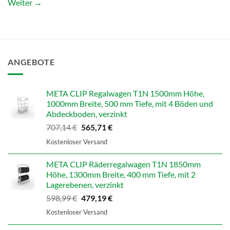
Weiter
→
ANGEBOTE
META CLIP Regalwagen T1N 1500mm Höhe,
1000mm Breite, 500 mm Tiefe, mit 4 Böden und
Abdeckboden, verzinkt
Ursprünglicher
Aktueller
707,14
€
565,71
€
Preis
Preis
Kostenloser Versand
war:
ist:
707,14 €
565,71 €.
META CLIP Räderregalwagen T1N 1850mm
Höhe, 1300mm Breite, 400 mm Tiefe, mit 2
Lagerebenen, verzinkt
Ursprünglicher
Aktueller
598,99
€
479,19
€
Preis
Preis
Kostenloser Versand
war:
ist:
598,99 €
479,19 €.