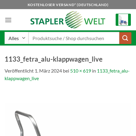
Zum
KOSTENLOSER VERSAND* (DEUTSCHLAND)
Inhalt
springen
Suchen
nach:
1133_fetra_alu-klappwagen_live
Veröffentlicht
1. März 2024
bei
510 × 619
in
1133_fetra_alu-
klappwagen_live