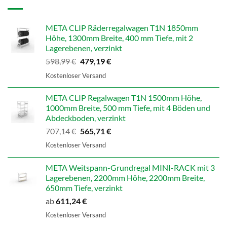
META CLIP Räderregalwagen T1N 1850mm
Höhe, 1300mm Breite, 400 mm Tiefe, mit 2
Lagerebenen, verzinkt
Ursprünglicher
Aktueller
598,99
€
479,19
€
Preis
Preis
Kostenloser Versand
war:
ist:
598,99 €
479,19 €.
META CLIP Regalwagen T1N 1500mm Höhe,
1000mm Breite, 500 mm Tiefe, mit 4 Böden und
Abdeckboden, verzinkt
Ursprünglicher
Aktueller
707,14
€
565,71
€
Preis
Preis
Kostenloser Versand
war:
ist:
707,14 €
565,71 €.
META Weitspann-Grundregal MINI-RACK mit 3
Lagerebenen, 2200mm Höhe, 2200mm Breite,
650mm Tiefe, verzinkt
ab
611,24
€
Kostenloser Versand