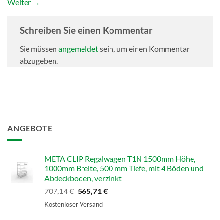
Weiter
→
Schreiben Sie einen Kommentar
Sie müssen
angemeldet
sein, um einen Kommentar
abzugeben.
ANGEBOTE
META CLIP Regalwagen T1N 1500mm Höhe,
1000mm Breite, 500 mm Tiefe, mit 4 Böden und
Abdeckboden, verzinkt
Ursprünglicher
Aktueller
707,14
€
565,71
€
Preis
Preis
Kostenloser Versand
war:
ist: