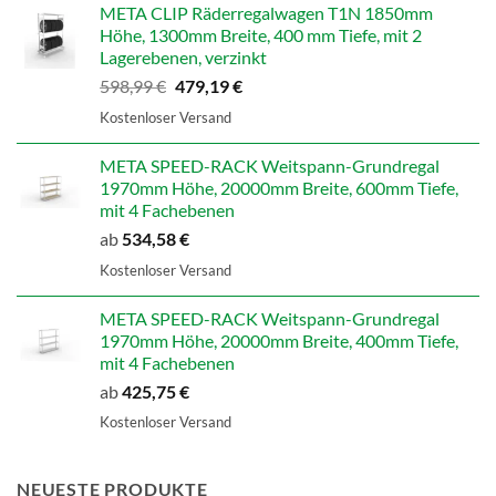
707,14 €
565,71 €.
META CLIP Räderregalwagen T1N 1850mm
Höhe, 1300mm Breite, 400 mm Tiefe, mit 2
Lagerebenen, verzinkt
Ursprünglicher
Aktueller
598,99
€
479,19
€
Preis
Preis
Kostenloser Versand
war:
ist:
598,99 €
479,19 €.
META SPEED-RACK Weitspann-Grundregal
1970mm Höhe, 20000mm Breite, 600mm Tiefe,
mit 4 Fachebenen
ab
534,58
€
Kostenloser Versand
META SPEED-RACK Weitspann-Grundregal
1970mm Höhe, 20000mm Breite, 400mm Tiefe,
mit 4 Fachebenen
ab
425,75
€
Kostenloser Versand
NEUESTE PRODUKTE