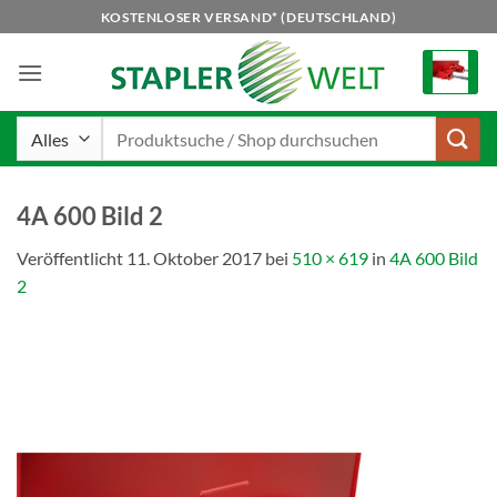
Zum
KOSTENLOSER VERSAND* (DEUTSCHLAND)
Inhalt
springen
Suchen
nach:
4A 600 Bild 2
Veröffentlicht
11. Oktober 2017
bei
510 × 619
in
4A 600 Bild
2