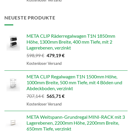
NEUESTE PRODUKTE
META CLIP Räderregalwagen T1N 1850mm
Höhe, 1300mm Breite, 400 mm Tiefe, mit 2
Lagerebenen, verzinkt
Ursprünglicher
Aktueller
598,99
€
479,19
€
Preis
Preis
Kostenloser Versand
war:
ist:
598,99 €
479,19 €.
META CLIP Regalwagen T1N 1500mm Höhe,
1000mm Breite, 500 mm Tiefe, mit 4 Böden und
Abdeckboden, verzinkt
Ursprünglicher
Aktueller
707,14
€
565,71
€
Preis
Preis
Kostenloser Versand
war:
ist:
707,14 €
565,71 €.
META Weitspann-Grundregal MINI-RACK mit 3
Lagerebenen, 2200mm Höhe, 2200mm Breite,
650mm Tiefe, verzinkt