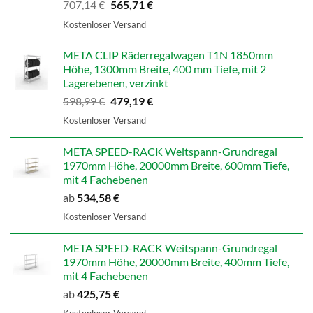
Ursprünglicher
Aktueller
707,14
€
565,71
€
Preis
Preis
Kostenloser Versand
war:
ist:
707,14 €
565,71 €.
META CLIP Räderregalwagen T1N 1850mm
Höhe, 1300mm Breite, 400 mm Tiefe, mit 2
Lagerebenen, verzinkt
Ursprünglicher
Aktueller
598,99
€
479,19
€
Preis
Preis
Kostenloser Versand
war:
ist:
598,99 €
479,19 €.
META SPEED-RACK Weitspann-Grundregal
1970mm Höhe, 20000mm Breite, 600mm Tiefe,
mit 4 Fachebenen
ab
534,58
€
Kostenloser Versand
META SPEED-RACK Weitspann-Grundregal
1970mm Höhe, 20000mm Breite, 400mm Tiefe,
mit 4 Fachebenen
ab
425,75
€
Kostenloser Versand