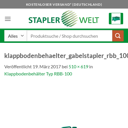
Zum
KOSTENLOSER VERSAND* (DEUTSCHLAND)
Inhalt
springen
Suchen
nach:
klappbodenbehaelter_gabelstapler_rbb_1
Veröffentlicht
19. März 2017
bei
510 × 619
in
Klappbodenbehälter Typ RBB-100