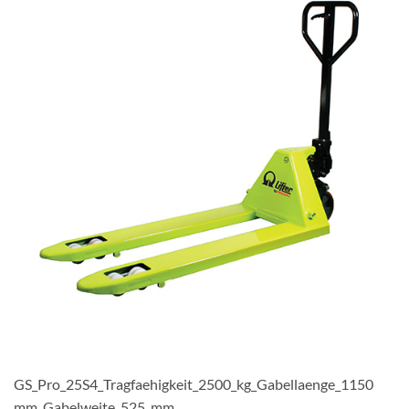
GS_Pro_25S4_Tragfaehigkeit_2500_kg_Gabellaenge_1150
mm_Gabelweite_525_mm