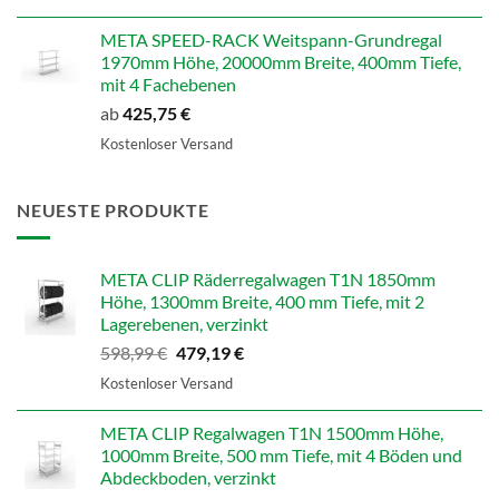
META SPEED-RACK Weitspann-Grundregal
1970mm Höhe, 20000mm Breite, 400mm Tiefe,
mit 4 Fachebenen
ab
425,75
€
Kostenloser Versand
NEUESTE PRODUKTE
META CLIP Räderregalwagen T1N 1850mm
Höhe, 1300mm Breite, 400 mm Tiefe, mit 2
Lagerebenen, verzinkt
Ursprünglicher
Aktueller
598,99
€
479,19
€
Preis
Preis
Kostenloser Versand
war:
ist:
598,99 €
479,19 €.
META CLIP Regalwagen T1N 1500mm Höhe,
1000mm Breite, 500 mm Tiefe, mit 4 Böden und
Abdeckboden, verzinkt