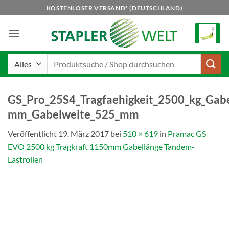
Zum
KOSTENLOSER VERSAND* (DEUTSCHLAND)
Inhalt
springen
Suchen
nach:
GS_Pro_25S4_Tragfaehigkeit_2500_kg_Gab
mm_Gabelweite_525_mm
Veröffentlicht
19. März 2017
bei
510 × 619
in
Pramac GS
EVO 2500 kg Tragkraft 1150mm Gabellänge Tandem-
Lastrollen