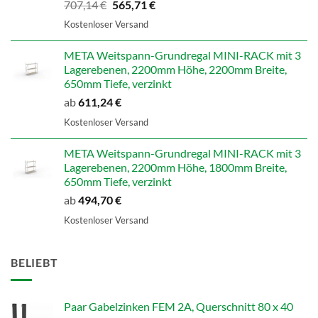
Ursprünglicher
Aktueller
707,14
€
565,71
€
Preis
Preis
Kostenloser Versand
war:
ist:
707,14 €
565,71 €.
META Weitspann-Grundregal MINI-RACK mit 3
Lagerebenen, 2200mm Höhe, 2200mm Breite,
650mm Tiefe, verzinkt
ab
611,24
€
Kostenloser Versand
META Weitspann-Grundregal MINI-RACK mit 3
Lagerebenen, 2200mm Höhe, 1800mm Breite,
650mm Tiefe, verzinkt
ab
494,70
€
Kostenloser Versand
BELIEBT
Paar Gabelzinken FEM 2A, Querschnitt 80 x 40