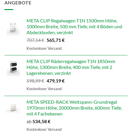
ANGEBOTE
META CLIP Regalwagen T1N 1500mm Höhe,
1000mm Breite, 500 mm Tiefe, mit 4 Böden und
Abdeckboden, verzinkt
Ursprünglicher
Aktueller
707,14
€
565,71
€
Preis
Preis
Kostenloser Versand
war:
ist:
707,14 €
565,71 €.
META CLIP Räderregalwagen T1N 1850mm
Höhe, 1300mm Breite, 400 mm Tiefe, mit 2
Lagerebenen, verzinkt
Ursprünglicher
Aktueller
598,99
€
479,19
€
Preis
Preis
Kostenloser Versand
war:
ist:
598,99 €
479,19 €.
META SPEED-RACK Weitspann-Grundregal
1970mm Höhe, 20000mm Breite, 600mm Tiefe,
mit 4 Fachebenen
ab
534,58
€
Kostenloser Versand