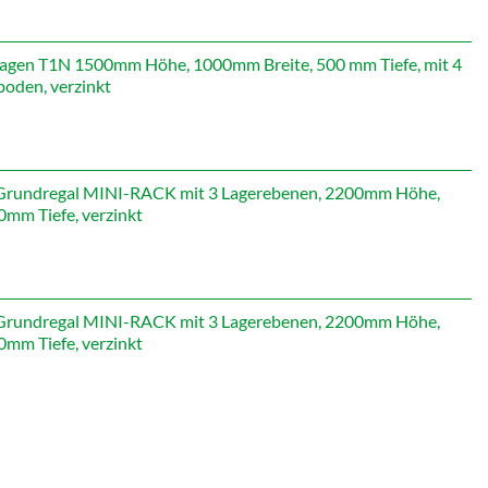
Preis
st:
479,19 €.
gen T1N 1500mm Höhe, 1000mm Breite, 500 mm Tiefe, mit 4
oden, verzinkt
icher
Aktueller
Preis
st:
565,71 €.
rundregal MINI-RACK mit 3 Lagerebenen, 2200mm Höhe,
mm Tiefe, verzinkt
rundregal MINI-RACK mit 3 Lagerebenen, 2200mm Höhe,
mm Tiefe, verzinkt