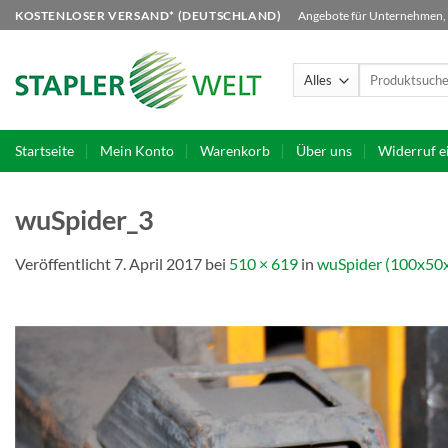
Zum
KOSTENLOSER VERSAND* (DEUTSCHLAND)
Angebote für Unternehmen, B
Inhalt
springen
Suchen
nach:
Startseite
Mein Konto
Warenkorb
Über uns
Widerruf e
wuSpider_3
Veröffentlicht
7. April 2017
bei
510 × 619
in
wuSpider (100x50