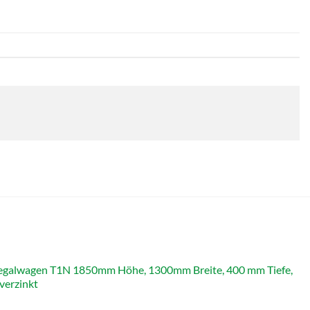
galwagen T1N 1850mm Höhe, 1300mm Breite, 400 mm Tiefe,
verzinkt
icher
Aktueller