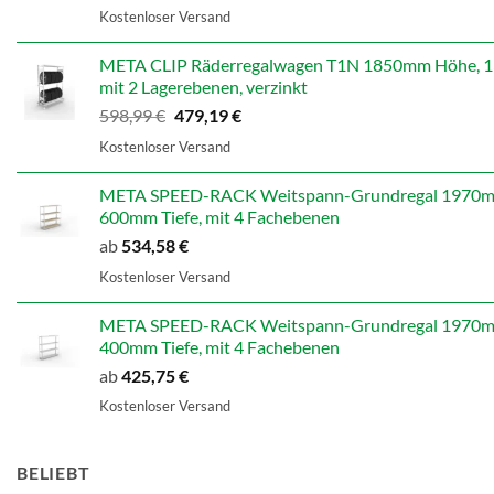
Preis
Preis
Kostenloser Versand
war:
ist:
707,14 €
565,71 €.
META CLIP Räderregalwagen T1N 1850mm Höhe, 13
mit 2 Lagerebenen, verzinkt
Ursprünglicher
Aktueller
598,99
€
479,19
€
Preis
Preis
Kostenloser Versand
war:
ist:
598,99 €
479,19 €.
META SPEED-RACK Weitspann-Grundregal 1970mm
600mm Tiefe, mit 4 Fachebenen
ab
534,58
€
Kostenloser Versand
META SPEED-RACK Weitspann-Grundregal 1970mm
400mm Tiefe, mit 4 Fachebenen
ab
425,75
€
Kostenloser Versand
BELIEBT