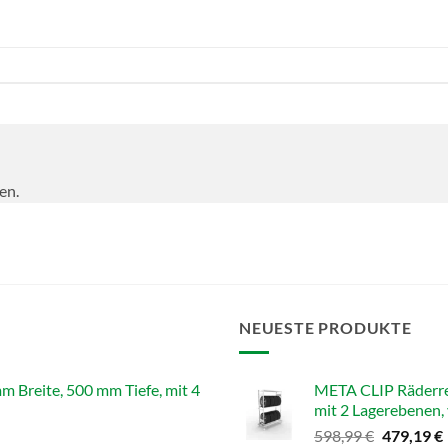
en.
NEUESTE PRODUKTE
reite, 500 mm Tiefe, mit 4
META CLIP Räderre
mit 2 Lagerebenen, 
Ursprüngl
598,99
€
479,19
€