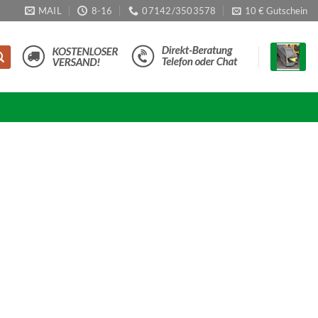
MAIL
8-16
07142/3503578
10 € Gutschein