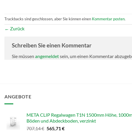
Trackbacks sind geschlossen, aber Sie können einen
Kommentar posten
.
←
Zurück
Schreiben Sie einen Kommentar
Sie müssen
angemeldet
sein, um einen Kommentar abzugeb
ANGEBOTE
META CLIP Regalwagen T1N 1500mm Höhe, 1000mm B
Böden und Abdeckboden, verzinkt
Ursprünglicher
Aktueller
707,14
€
565,71
€