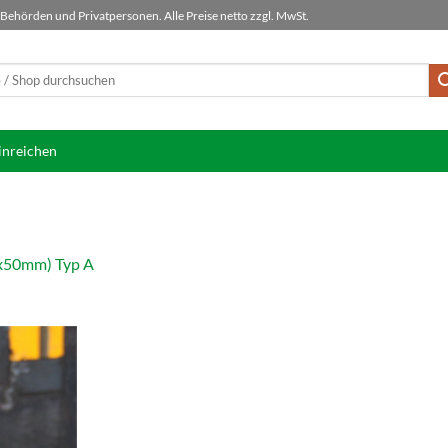
ehörden und Privatpersonen. Alle Preise netto zzgl. MwSt.
inreichen
x50mm) Typ A