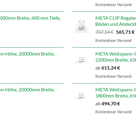
Preis
Kostenloser Versand
war:
i
598,99 €
00mm Breite, 400 mm Tiefe,
META CLIP Regalwa
Böden und Abdeckb
Ursprüngl
707,14
€
565,71
€
Preis
Kostenloser Versand
war:
i
707,14 €
 Höhe, 20000mm Breite,
META Weitspann-G
2200mm Breite, 650
ab
611,24
€
Kostenloser Versand
 Höhe, 20000mm Breite,
META Weitspann-G
1800mm Breite, 650
ab
494,70
€
Kostenloser Versand