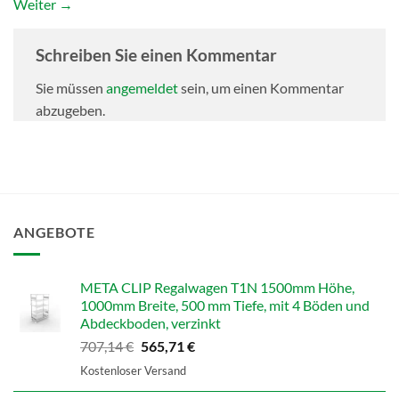
Weiter
→
Schreiben Sie einen Kommentar
Sie müssen
angemeldet
sein, um einen Kommentar
abzugeben.
ANGEBOTE
META CLIP Regalwagen T1N 1500mm Höhe,
1000mm Breite, 500 mm Tiefe, mit 4 Böden und
Abdeckboden, verzinkt
Ursprünglicher
Aktueller
707,14
€
565,71
€
Preis
Preis
Kostenloser Versand
war:
ist: