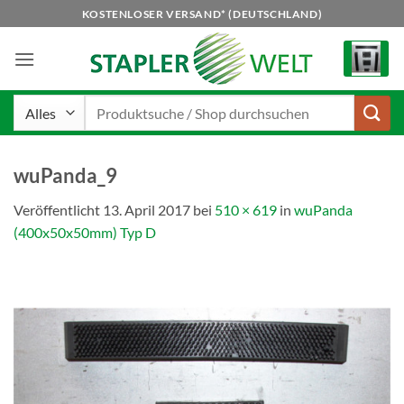
Zum
KOSTENLOSER VERSAND* (DEUTSCHLAND)
Inhalt
springen
Suchen
nach:
wuPanda_9
Veröffentlicht
13. April 2017
bei
510 × 619
in
wuPanda
(400x50x50mm) Typ D