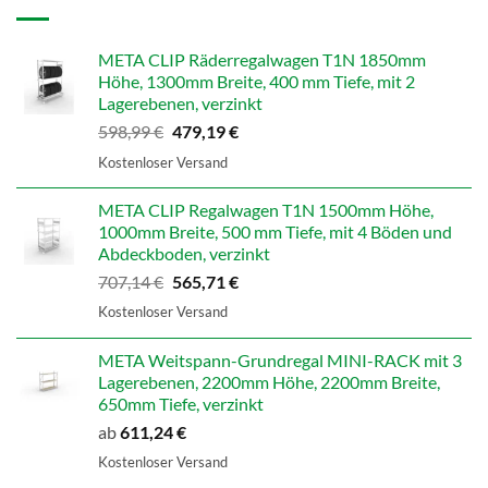
META CLIP Räderregalwagen T1N 1850mm
Höhe, 1300mm Breite, 400 mm Tiefe, mit 2
Lagerebenen, verzinkt
Ursprünglicher
Aktueller
598,99
€
479,19
€
Preis
Preis
Kostenloser Versand
war:
ist:
598,99 €
479,19 €.
META CLIP Regalwagen T1N 1500mm Höhe,
1000mm Breite, 500 mm Tiefe, mit 4 Böden und
Abdeckboden, verzinkt
Ursprünglicher
Aktueller
707,14
€
565,71
€
Preis
Preis
Kostenloser Versand
war:
ist:
707,14 €
565,71 €.
META Weitspann-Grundregal MINI-RACK mit 3
Lagerebenen, 2200mm Höhe, 2200mm Breite,
650mm Tiefe, verzinkt
ab
611,24
€
Kostenloser Versand