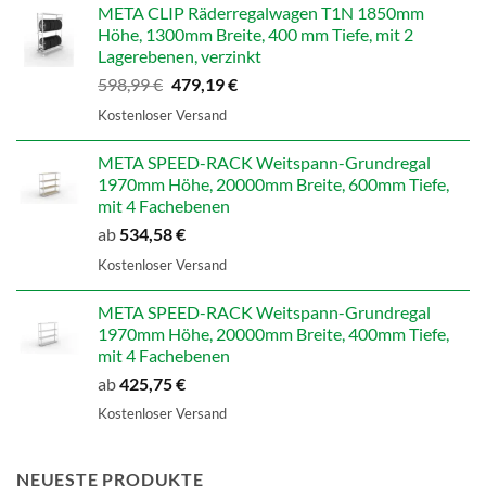
707,14 €
565,71 €.
META CLIP Räderregalwagen T1N 1850mm
Höhe, 1300mm Breite, 400 mm Tiefe, mit 2
Lagerebenen, verzinkt
Ursprünglicher
Aktueller
598,99
€
479,19
€
Preis
Preis
Kostenloser Versand
war:
ist:
598,99 €
479,19 €.
META SPEED-RACK Weitspann-Grundregal
1970mm Höhe, 20000mm Breite, 600mm Tiefe,
mit 4 Fachebenen
ab
534,58
€
Kostenloser Versand
META SPEED-RACK Weitspann-Grundregal
1970mm Höhe, 20000mm Breite, 400mm Tiefe,
mit 4 Fachebenen
ab
425,75
€
Kostenloser Versand
NEUESTE PRODUKTE