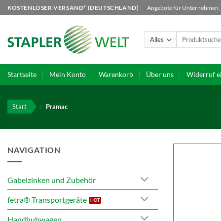
Zum
KOSTENLOSER VERSAND* (DEUTSCHLAND)
Angebote für Unternehmen, B
Inhalt
springen
Suchen
nach:
Startseite
Mein Konto
Warenkorb
Über uns
Widerruf e
Start
/
Pramac
NAVIGATION
Gabelzinken und Zubehör
fetra® Transportgeräte
Handhubwagen