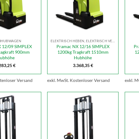
HHUBWAGEN
ELEKTRISCH HEBEN, ELEKTRISCH VERFAHREN
 12/09 SIMPLEX
Pramac NX 12/16 SIMPLEX
Pr
ragkraft 900mm
1200kg Tragkraft 1510mm
1
ubhöhe
Hubhöhe
283,25
€
3.368,35
€
tenloser Versand
exkl. MwSt.
Kostenloser Versand
exkl. M