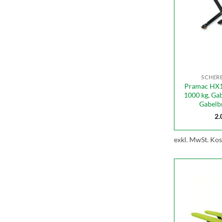
SCHER
Pramac HX1
1000 kg, Ga
Gabelb
2.
exkl. MwSt.
Kos