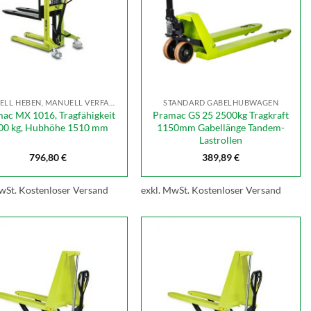
MANUELL HEBEN, MANUELL VERFAHREN
STANDARD GABELHUBWAGEN
ac MX 1016, Tragfähigkeit
Pramac GS 25 2500kg Tragkraft
00 kg, Hubhöhe 1510 mm
1150mm Gabellänge Tandem-
Lastrollen
796,80
€
389,89
€
wSt.
Kostenloser Versand
exkl. MwSt.
Kostenloser Versand