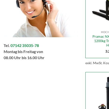
HOC
Pramac NX
1200kg T
H
Tel.
07142 35035-78
Montag bis Freitag von
3.
08.00 Uhr bis 16.00 Uhr
exkl. MwSt.
Kos