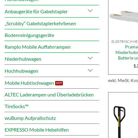
Anbaugeräte für Gabelstapler
„Scrubby“ Gabelstaplerkehrbesen
Bodenreinigungsgeräte
Ramplo Mobile Auffahrrampen
Pramac
Niederhubw
Batterie u
Niederhubwagen
1.
Hochhubwagen
exkl. MwSt.
Kos
Mobile Hubtischwagen
ALTEC Laderampen und Überladebrücken
TireSocks™
wuBump Aufprallschutz
EXPRESSO Mobile Hebehilfen