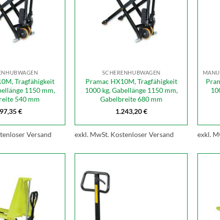
ENHUBWAGEN
SCHERENHUBWAGEN
0M, Tragfähigkeit
Pramac HX10M, Tragfähigkeit
Pram
bellänge 1150 mm,
1000 kg, Gabellänge 1150 mm,
10
reite 540 mm
Gabelbreite 680 mm
97,35
€
1.243,20
€
tenloser Versand
exkl. MwSt.
Kostenloser Versand
exkl. M