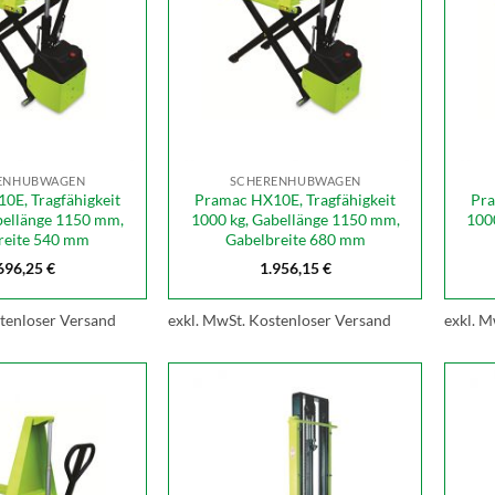
ENHUBWAGEN
SCHERENHUBWAGEN
0E, Tragfähigkeit
Pramac HX10E, Tragfähigkeit
Pra
bellänge 1150 mm,
1000 kg, Gabellänge 1150 mm,
100
reite 540 mm
Gabelbreite 680 mm
696,25
€
1.956,15
€
tenloser Versand
exkl. MwSt.
Kostenloser Versand
exkl. M