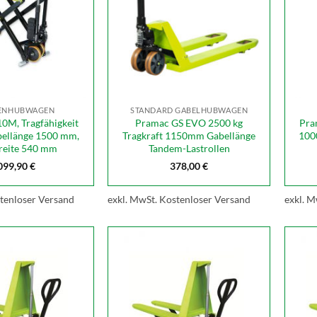
ENHUBWAGEN
STANDARD GABELHUBWAGEN
0M, Tragfähigkeit
Pramac GS EVO 2500 kg
Pra
bellänge 1500 mm,
Tragkraft 1150mm Gabellänge
100
reite 540 mm
Tandem-Lastrollen
099,90
€
378,00
€
tenloser Versand
exkl. MwSt.
Kostenloser Versand
exkl. M