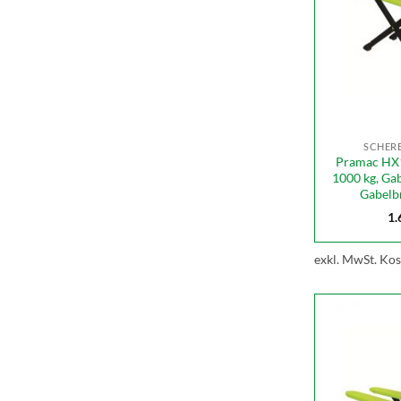
SCHER
Pramac HX1
1000 kg, Ga
Gabelb
1.
exkl. MwSt.
Kos