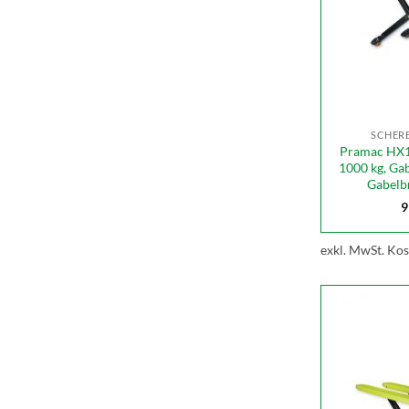
SCHER
Pramac HX1
1000 kg, Ga
Gabelb
9
exkl. MwSt.
Kos