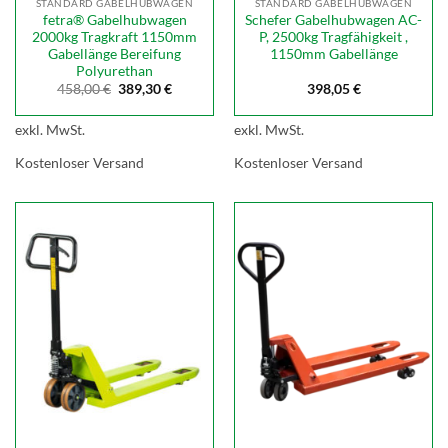
STANDARD GABELHUBWAGEN
STANDARD GABELHUBWAGEN
fetra® Gabelhubwagen
Schefer Gabelhubwagen AC-
2000kg Tragkraft 1150mm
P, 2500kg Tragfähigkeit ,
Gabellänge Bereifung
1150mm Gabellänge
Polyurethan
Ursprünglicher
Aktueller
458,00
€
389,30
€
398,05
€
Preis
Preis
war:
ist:
458,00 €
389,30 €.
exkl. MwSt.
exkl. MwSt.
Kostenloser Versand
Kostenloser Versand