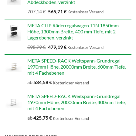
Abdeckboden, verzinkt
Ursprünglicher
Aktueller
707,14
€
565,71
€
Kostenloser Versand
Preis
Preis
war:
ist:
META CLIP Räderregalwagen T1N 1850mm
707,14 €
565,71 €.
Höhe, 1300mm Breite, 400 mm Tiefe, mit 2
Lagerebenen, verzinkt
Ursprünglicher
Aktueller
598,99
€
479,19
€
Kostenloser Versand
Preis
Preis
war:
ist:
META SPEED-RACK Weitspann-Grundregal
598,99 €
479,19 €.
1970mm Höhe, 20000mm Breite, 600mm Tiefe,
mit 4 Fachebenen
ab
534,58
€
Kostenloser Versand
META SPEED-RACK Weitspann-Grundregal
1970mm Höhe, 20000mm Breite, 400mm Tiefe,
mit 4 Fachebenen
ab
425,75
€
Kostenloser Versand