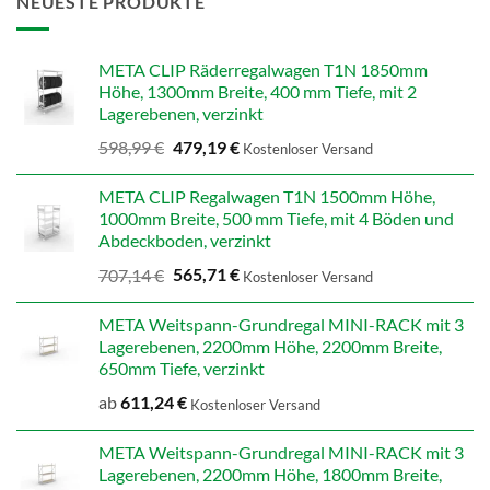
NEUESTE PRODUKTE
META CLIP Räderregalwagen T1N 1850mm
Höhe, 1300mm Breite, 400 mm Tiefe, mit 2
Lagerebenen, verzinkt
Ursprünglicher
Aktueller
598,99
€
479,19
€
Kostenloser Versand
Preis
Preis
war:
ist:
META CLIP Regalwagen T1N 1500mm Höhe,
598,99 €
479,19 €.
1000mm Breite, 500 mm Tiefe, mit 4 Böden und
Abdeckboden, verzinkt
Ursprünglicher
Aktueller
707,14
€
565,71
€
Kostenloser Versand
Preis
Preis
war:
ist:
META Weitspann-Grundregal MINI-RACK mit 3
707,14 €
565,71 €.
Lagerebenen, 2200mm Höhe, 2200mm Breite,
650mm Tiefe, verzinkt
ab
611,24
€
Kostenloser Versand
META Weitspann-Grundregal MINI-RACK mit 3
Lagerebenen, 2200mm Höhe, 1800mm Breite,