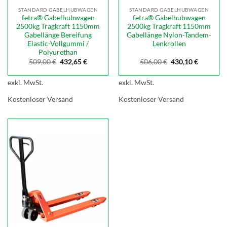
STANDARD GABELHUBWAGEN
STANDARD GABELHUBWAGEN
fetra® Gabelhubwagen
fetra® Gabelhubwagen
2500kg Tragkraft 1150mm
2500kg Tragkraft 1150mm
Gabellänge Bereifung
Gabellänge Nylon-Tandem-
Elastic-Vollgummi /
Lenkrollen
Polyurethan
Ursprünglicher
Aktueller
Ursprünglicher
Aktuelle
509,00
€
432,65
€
506,00
€
430,10
€
Preis
Preis
Preis
Preis
war:
ist:
war:
ist:
509,00 €
432,65 €.
506,00 €
430,10 €.
exkl. MwSt.
exkl. MwSt.
Kostenloser Versand
Kostenloser Versand