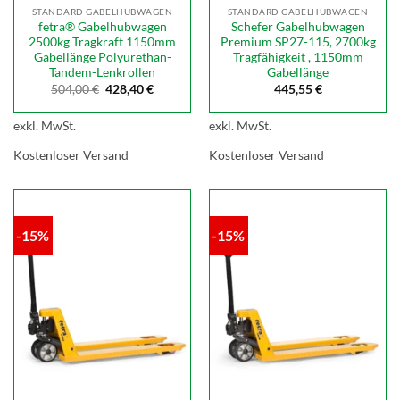
STANDARD GABELHUBWAGEN
STANDARD GABELHUBWAGEN
fetra® Gabelhubwagen
Schefer Gabelhubwagen
2500kg Tragkraft 1150mm
Premium SP27-115, 2700kg
Gabellänge Polyurethan-
Tragfähigkeit , 1150mm
Tandem-Lenkrollen
Gabellänge
Ursprünglicher
Aktueller
504,00
€
428,40
€
445,55
€
Preis
Preis
war:
ist:
504,00 €
428,40 €.
exkl. MwSt.
exkl. MwSt.
Kostenloser Versand
Kostenloser Versand
-15%
-15%