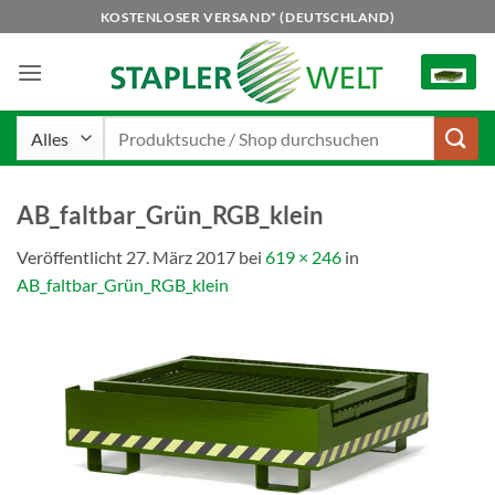
Zum
KOSTENLOSER VERSAND* (DEUTSCHLAND)
Inhalt
springen
Suchen
nach:
AB_faltbar_Grün_RGB_klein
Veröffentlicht
27. März 2017
bei
619 × 246
in
AB_faltbar_Grün_RGB_klein