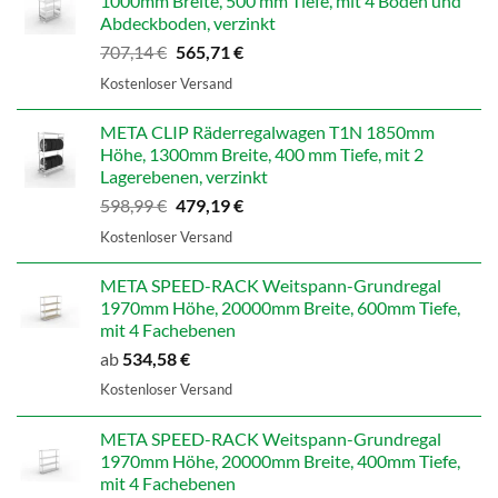
1000mm Breite, 500 mm Tiefe, mit 4 Böden und
Abdeckboden, verzinkt
Ursprünglicher
Aktueller
707,14
€
565,71
€
Preis
Preis
Kostenloser Versand
war:
ist:
707,14 €
565,71 €.
META CLIP Räderregalwagen T1N 1850mm
Höhe, 1300mm Breite, 400 mm Tiefe, mit 2
Lagerebenen, verzinkt
Ursprünglicher
Aktueller
598,99
€
479,19
€
Preis
Preis
Kostenloser Versand
war:
ist:
598,99 €
479,19 €.
META SPEED-RACK Weitspann-Grundregal
1970mm Höhe, 20000mm Breite, 600mm Tiefe,
mit 4 Fachebenen
ab
534,58
€
Kostenloser Versand
META SPEED-RACK Weitspann-Grundregal
1970mm Höhe, 20000mm Breite, 400mm Tiefe,
mit 4 Fachebenen