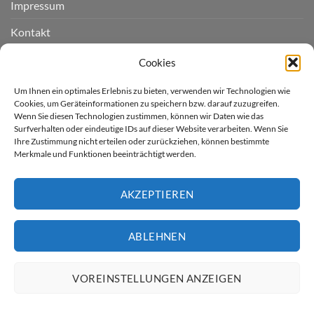
Impressum
Kontakt
Widerruf einreichen
Cookies
Cookie-Richtlinie (EU)
Um Ihnen ein optimales Erlebnis zu bieten, verwenden wir Technologien wie
Cookies, um Geräteinformationen zu speichern bzw. darauf zuzugreifen.
Wenn Sie diesen Technologien zustimmen, können wir Daten wie das
LIEFERGEBIET
Surfverhalten oder eindeutige IDs auf dieser Website verarbeiten. Wenn Sie
Ihre Zustimmung nicht erteilen oder zurückziehen, können bestimmte
Merkmale und Funktionen beeinträchtigt werden.
Derzeit liefern wir für Sie
nur nach Deutschland.
AKZEPTIEREN
* Kostenloser Versand innerhalb
Deutschland (ausser Inseln)
ABLEHNEN
Artikel günstiger gesehen?
VOREINSTELLUNGEN ANZEIGEN