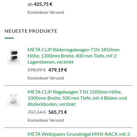
ab
425,75
€
Kostenloser Versand
NEUESTE PRODUKTE
META CLIP Räderregalwagen T1N 1850mm
Höhe, 1300mm Breite, 400 mm Tiefe, mit 2
Lagerebenen, verzinkt
Ursprünglicher
Aktueller
598,99
€
479,19
€
Preis
Preis
Kostenloser Versand
war:
ist:
598,99 €
479,19 €.
META CLIP Regalwagen T1N 1500mm Höhe,
1000mm Breite, 500 mm Tiefe, mit 4 Böden und
Abdeckboden, verzinkt
Ursprünglicher
Aktueller
707,14
€
565,71
€
Preis
Preis
Kostenloser Versand
war:
ist:
707,14 €
565,71 €.
META Weitspann-Grundregal MINI-RACK mit 3