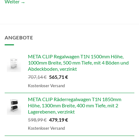
Weiter
→
ANGEBOTE
META CLIP Regalwagen T1N 1500mm Höhe,
1000mm Breite, 500 mm Tiefe, mit 4 Böden und
Abdeckboden, verzinkt
Ursprünglicher
Aktueller
707,14
€
565,71
€
Preis
Preis
Kostenloser Versand
war:
ist:
707,14 €
565,71 €.
META CLIP Räderregalwagen T1N 1850mm
Höhe, 1300mm Breite, 400 mm Tiefe, mit 2
Lagerebenen, verzinkt
Ursprünglicher
Aktueller
598,99
€
479,19
€
Preis
Preis
Kostenloser Versand
war:
ist:
598,99 €
479,19 €.