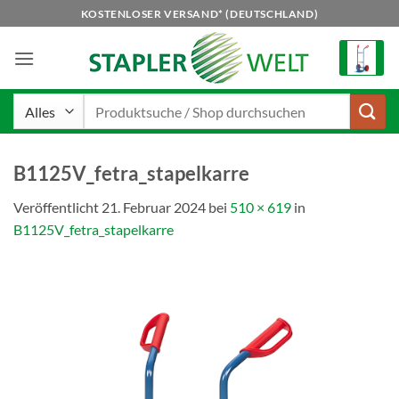
Zum
KOSTENLOSER VERSAND* (DEUTSCHLAND)
Inhalt
springen
Suchen
nach:
B1125V_fetra_stapelkarre
Veröffentlicht
21. Februar 2024
bei
510 × 619
in
B1125V_fetra_stapelkarre