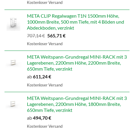
Preis
Preis
Kostenloser Versand
war:
ist:
598,99 €
479,19 €.
META CLIP Regalwagen T1N 1500mm Höhe,
1000mm Breite, 500 mm Tiefe, mit 4 Böden und
Abdeckboden, verzinkt
Ursprünglicher
Aktueller
707,14
€
565,71
€
Preis
Preis
Kostenloser Versand
war:
ist:
707,14 €
565,71 €.
META Weitspann-Grundregal MINI-RACK mit 3
Lagerebenen, 2200mm Höhe, 2200mm Breite,
650mm Tiefe, verzinkt
ab
611,24
€
Kostenloser Versand
META Weitspann-Grundregal MINI-RACK mit 3
Lagerebenen, 2200mm Höhe, 1800mm Breite,
650mm Tiefe, verzinkt
ab
494,70
€
Kostenloser Versand