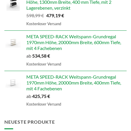
Höhe, 1300mm Breite, 400 mm Tiefe, mit 2
Lagerebenen, verzinkt
Ursprünglicher
Aktueller
598,99
€
479,19
€
Preis
Preis
Kostenloser Versand
war:
ist:
598,99 €
479,19 €.
META SPEED-RACK Weitspann-Grundregal
1970mm Höhe, 20000mm Breite, 600mm Tiefe,
mit 4 Fachebenen
ab
534,58
€
Kostenloser Versand
META SPEED-RACK Weitspann-Grundregal
1970mm Höhe, 20000mm Breite, 400mm Tiefe,
mit 4 Fachebenen
ab
425,75
€
Kostenloser Versand
NEUESTE PRODUKTE