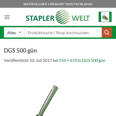
Zum
KOSTENLOSER VERSAND* (DEUTSCHLAND)
Inhalt
springen
Suchen
nach:
DGS 500 gün
Veröffentlicht
10. Juli 2017
bei
510 × 619
in
DGS 500 gün