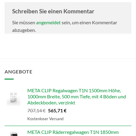
Schreiben Sie einen Kommentar
Sie müssen
angemeldet
sein, um einen Kommentar
abzugeben.
ANGEBOTE
META CLIP Regalwagen T1N 1500mm Höhe,
1000mm Breite, 500 mm Tiefe, mit 4 Böden und
Abdeckboden, verzinkt
Ursprünglicher
Aktueller
707,14
€
565,71
€
Preis
Preis
Kostenloser Versand
war:
ist:
707,14 €
565,71 €.
META CLIP Räderregalwagen T1N 1850mm