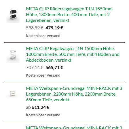
META CLIP Räderregalwagen T1N 1850mm
Höhe, 1300mm Breite, 400 mm Tiefe, mit 2
Lagerebenen, verzinkt
Ursprünglicher
Aktueller
598,99
€
479,19
€
Preis
Preis
Kostenloser Versand
war:
ist:
598,99 €
479,19 €.
META CLIP Regalwagen T1N 1500mm Höhe,
1000mm Breite, 500 mm Tiefe, mit 4 Böden und
Abdeckboden, verzinkt
Ursprünglicher
Aktueller
707,14
€
565,71
€
Preis
Preis
Kostenloser Versand
war:
ist:
707,14 €
565,71 €.
META Weitspann-Grundregal MINI-RACK mit 3
Lagerebenen, 2200mm Höhe, 2200mm Breite,
650mm Tiefe, verzinkt
ab
611,24
€
Kostenloser Versand
META Weitspann-Grundregal MINI-RACK mit 3