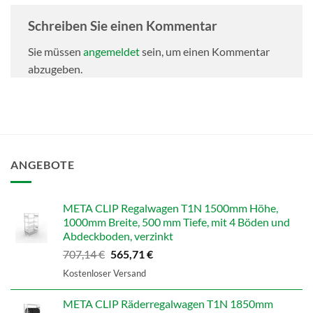
Schreiben Sie einen Kommentar
Sie müssen
angemeldet
sein, um einen Kommentar
abzugeben.
ANGEBOTE
META CLIP Regalwagen T1N 1500mm Höhe,
1000mm Breite, 500 mm Tiefe, mit 4 Böden und
Abdeckboden, verzinkt
Ursprünglicher
Aktueller
707,14
€
565,71
€
Preis
Preis
Kostenloser Versand
war:
ist:
707,14 €
565,71 €.
META CLIP Räderregalwagen T1N 1850mm