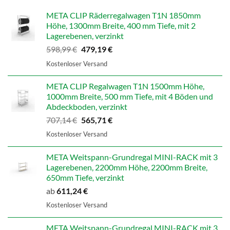
META CLIP Räderregalwagen T1N 1850mm
Höhe, 1300mm Breite, 400 mm Tiefe, mit 2
Lagerebenen, verzinkt
Ursprünglicher
Aktueller
598,99
€
479,19
€
Preis
Preis
Kostenloser Versand
war:
ist:
598,99 €
479,19 €.
META CLIP Regalwagen T1N 1500mm Höhe,
1000mm Breite, 500 mm Tiefe, mit 4 Böden und
Abdeckboden, verzinkt
Ursprünglicher
Aktueller
707,14
€
565,71
€
Preis
Preis
Kostenloser Versand
war:
ist:
707,14 €
565,71 €.
META Weitspann-Grundregal MINI-RACK mit 3
Lagerebenen, 2200mm Höhe, 2200mm Breite,
650mm Tiefe, verzinkt
ab
611,24
€
Kostenloser Versand
META Weitspann-Grundregal MINI-RACK mit 3