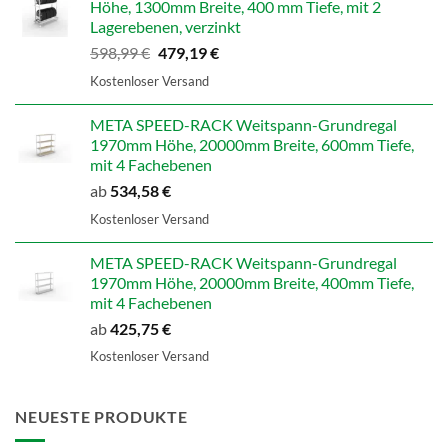
Höhe, 1300mm Breite, 400 mm Tiefe, mit 2
Lagerebenen, verzinkt
Ursprünglicher
Aktueller
598,99
€
479,19
€
Preis
Preis
Kostenloser Versand
war:
ist:
598,99 €
479,19 €.
META SPEED-RACK Weitspann-Grundregal
1970mm Höhe, 20000mm Breite, 600mm Tiefe,
mit 4 Fachebenen
ab
534,58
€
Kostenloser Versand
META SPEED-RACK Weitspann-Grundregal
1970mm Höhe, 20000mm Breite, 400mm Tiefe,
mit 4 Fachebenen
ab
425,75
€
Kostenloser Versand
NEUESTE PRODUKTE