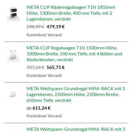
META CLIP Räderregalwagen T1N 1850mm
Höhe, 1300mm Breite, 400 mm Tiefe, mit 2
Lagerebenen, verzinkt
Ursprünglicher
Aktueller
598,99
€
479,19
€
Preis
Preis
Kostenloser Versand
war:
ist:
598,99 €
479,19 €.
META CLIP Regalwagen T1N 1500mm Höhe,
1000mm Breite, 500 mm Tiefe, mit 4 Böden und
Abdeckboden, verzinkt
Ursprünglicher
Aktueller
707,14
€
565,71
€
Preis
Preis
Kostenloser Versand
war:
ist:
707,14 €
565,71 €.
META Weitspann-Grundregal MINI-RACK mit 3
Lagerebenen, 2200mm Höhe, 2200mm Breite,
650mm Tiefe, verzinkt
ab
611,24
€
Kostenloser Versand
META Weitspann-Grundregal MINI-RACK mit 3