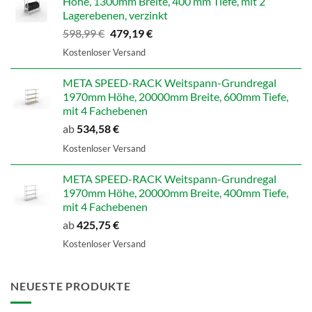
Höhe, 1300mm Breite, 400 mm Tiefe, mit 2
Lagerebenen, verzinkt
Ursprünglicher
Aktueller
598,99
€
479,19
€
Preis
Preis
Kostenloser Versand
war:
ist:
598,99 €
479,19 €.
META SPEED-RACK Weitspann-Grundregal
1970mm Höhe, 20000mm Breite, 600mm Tiefe,
mit 4 Fachebenen
ab
534,58
€
Kostenloser Versand
META SPEED-RACK Weitspann-Grundregal
1970mm Höhe, 20000mm Breite, 400mm Tiefe,
mit 4 Fachebenen
ab
425,75
€
Kostenloser Versand
NEUESTE PRODUKTE