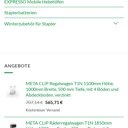
EXPRESSO Mobile Hebehilfen
Staplerbatterien
Winterzubehör für Stapler
ANGEBOTE
META CLIP Regalwagen T1N 1500mm Höhe,
1000mm Breite, 500 mm Tiefe, mit 4 Böden und
Abdeckboden, verzinkt
Ursprünglicher
Aktueller
707,14
€
565,71
€
Preis
Preis
Kostenloser Versand
war:
ist:
707,14 €
565,71 €.
META CLIP Räderregalwagen T1N 1850mm