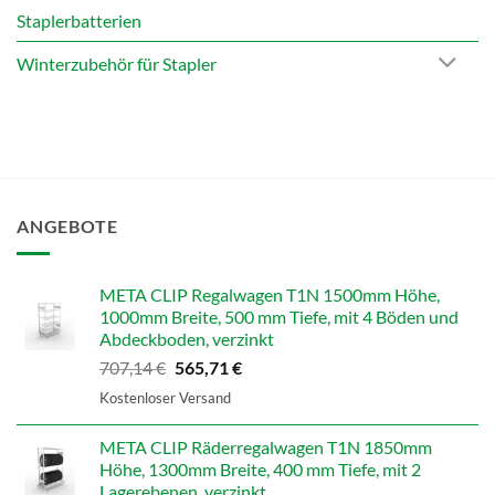
Staplerbatterien
Winterzubehör für Stapler
ANGEBOTE
META CLIP Regalwagen T1N 1500mm Höhe,
1000mm Breite, 500 mm Tiefe, mit 4 Böden und
Abdeckboden, verzinkt
Ursprünglicher
Aktueller
707,14
€
565,71
€
Preis
Preis
Kostenloser Versand
war:
ist:
707,14 €
565,71 €.
META CLIP Räderregalwagen T1N 1850mm
Höhe, 1300mm Breite, 400 mm Tiefe, mit 2
Lagerebenen, verzinkt