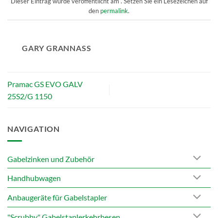
Dieser Eintrag wurde veröffentlicht am . Setzen Sie ein Lesezeichen auf
den
permalink
.
GARY GRANNASS
Pramac GS EVO GALV
25S2/G 1150
NAVIGATION
Gabelzinken und Zubehör
Handhubwagen
Anbaugeräte für Gabelstapler
"Scrubby" Gabelstaplerkehrbesen