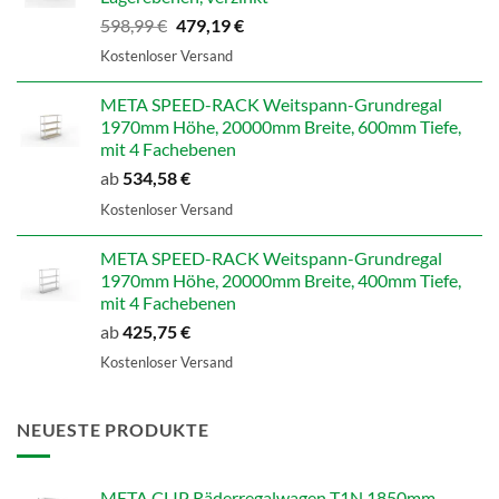
Ursprünglicher
Aktueller
598,99
€
479,19
€
Preis
Preis
Kostenloser Versand
war:
ist:
598,99 €
479,19 €.
META SPEED-RACK Weitspann-Grundregal
1970mm Höhe, 20000mm Breite, 600mm Tiefe,
mit 4 Fachebenen
ab
534,58
€
Kostenloser Versand
META SPEED-RACK Weitspann-Grundregal
1970mm Höhe, 20000mm Breite, 400mm Tiefe,
mit 4 Fachebenen
ab
425,75
€
Kostenloser Versand
NEUESTE PRODUKTE
META CLIP Räderregalwagen T1N 1850mm