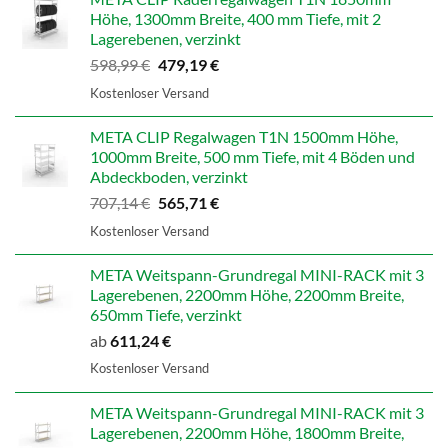
Höhe, 1300mm Breite, 400 mm Tiefe, mit 2
Lagerebenen, verzinkt
Ursprünglicher
Aktueller
598,99
€
479,19
€
Preis
Preis
Kostenloser Versand
war:
ist:
598,99 €
479,19 €.
META CLIP Regalwagen T1N 1500mm Höhe,
1000mm Breite, 500 mm Tiefe, mit 4 Böden und
Abdeckboden, verzinkt
Ursprünglicher
Aktueller
707,14
€
565,71
€
Preis
Preis
Kostenloser Versand
war:
ist:
707,14 €
565,71 €.
META Weitspann-Grundregal MINI-RACK mit 3
Lagerebenen, 2200mm Höhe, 2200mm Breite,
650mm Tiefe, verzinkt
ab
611,24
€
Kostenloser Versand
META Weitspann-Grundregal MINI-RACK mit 3
Lagerebenen, 2200mm Höhe, 1800mm Breite,