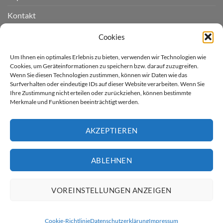
Kontakt
Widerruf einreichen
Cookies
Cookie-Richtlinie (EU)
Um Ihnen ein optimales Erlebnis zu bieten, verwenden wir Technologien wie
Cookies, um Geräteinformationen zu speichern bzw. darauf zuzugreifen.
Wenn Sie diesen Technologien zustimmen, können wir Daten wie das
LIEFERGEBIET
Surfverhalten oder eindeutige IDs auf dieser Website verarbeiten. Wenn Sie
Ihre Zustimmung nicht erteilen oder zurückziehen, können bestimmte
Merkmale und Funktionen beeinträchtigt werden.
Derzeit liefern wir für Sie
nur nach Deutschland.
AKZEPTIEREN
* Kostenloser Versand innerhalb
Deutschland (ausser Inseln)
ABLEHNEN
Artikel günstiger gesehen?
VOREINSTELLUNGEN ANZEIGEN
Cookie-Richtlinie
Datenschutzerklärung
Impressum
Vorkasse
Rechnung