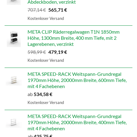
Abdeckboden, verzinkt
Ursprünglicher
Aktueller
707,14
€
565,71
€
Preis
Preis
Kostenloser Versand
war:
ist:
707,14 €
565,71 €.
META CLIP Räderregalwagen T1N 1850mm
Höhe, 1300mm Breite, 400 mm Tiefe, mit 2
Lagerebenen, verzinkt
Ursprünglicher
Aktueller
598,99
€
479,19
€
Preis
Preis
Kostenloser Versand
war:
ist:
598,99 €
479,19 €.
META SPEED-RACK Weitspann-Grundregal
1970mm Höhe, 20000mm Breite, 600mm Tiefe,
mit 4 Fachebenen
ab
534,58
€
Kostenloser Versand
META SPEED-RACK Weitspann-Grundregal
1970mm Höhe, 20000mm Breite, 400mm Tiefe,
mit 4 Fachebenen
ab
425,75
€