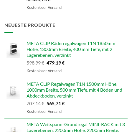
Kostenloser Versand
NEUESTE PRODUKTE
META CLIP Räderregalwagen T1N 1850mm
Höhe, 1300mm Breite, 400 mm Tiefe, mit 2
Lagerebenen, verzinkt
Ursprünglicher
Aktueller
598,99
€
479,19
€
Preis
Preis
Kostenloser Versand
war:
ist:
598,99 €
479,19 €.
META CLIP Regalwagen T1N 1500mm Höhe,
1000mm Breite, 500 mm Tiefe, mit 4 Böden und
Abdeckboden, verzinkt
Ursprünglicher
Aktueller
707,14
€
565,71
€
Preis
Preis
Kostenloser Versand
war:
ist:
707,14 €
565,71 €.
META Weitspann-Grundregal MINI-RACK mit 3
Lagerebenen, 2200mm Höhe, 2200mm Breite,