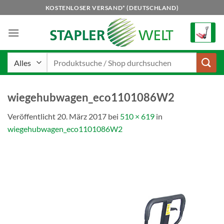
Zum
KOSTENLOSER VERSAND* (DEUTSCHLAND)
Inhalt
springen
Suchen
nach:
wiegehubwagen_eco1101086W2
Veröffentlicht
20. März 2017
bei
510 × 619
in
wiegehubwagen_eco1101086W2