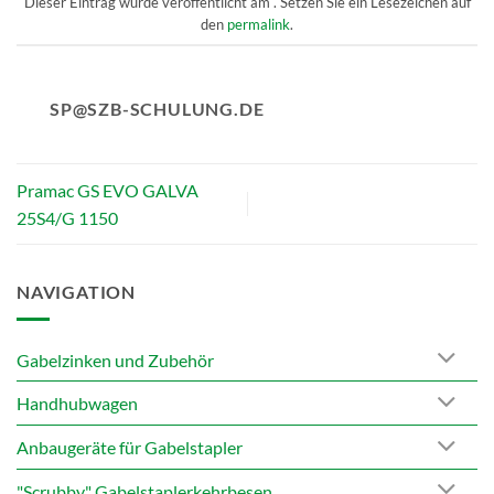
Dieser Eintrag wurde veröffentlicht am . Setzen Sie ein Lesezeichen auf
den
permalink
.
SP@SZB-SCHULUNG.DE
Pramac GS EVO GALVA
25S4/G 1150
NAVIGATION
Gabelzinken und Zubehör
Handhubwagen
Anbaugeräte für Gabelstapler
"Scrubby" Gabelstaplerkehrbesen