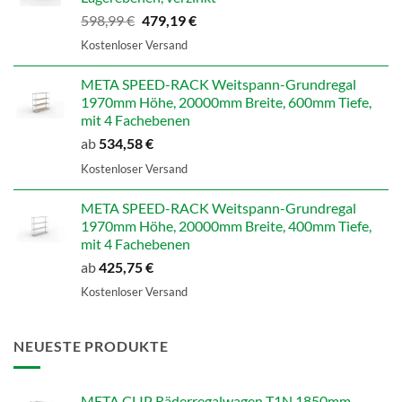
Ursprünglicher
Aktueller
598,99
€
479,19
€
Preis
Preis
Kostenloser Versand
war:
ist:
598,99 €
479,19 €.
META SPEED-RACK Weitspann-Grundregal
1970mm Höhe, 20000mm Breite, 600mm Tiefe,
mit 4 Fachebenen
ab
534,58
€
Kostenloser Versand
META SPEED-RACK Weitspann-Grundregal
1970mm Höhe, 20000mm Breite, 400mm Tiefe,
mit 4 Fachebenen
ab
425,75
€
Kostenloser Versand
NEUESTE PRODUKTE
META CLIP Räderregalwagen T1N 1850mm