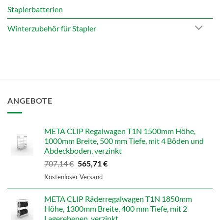
Staplerbatterien
Winterzubehör für Stapler
ANGEBOTE
META CLIP Regalwagen T1N 1500mm Höhe,
1000mm Breite, 500 mm Tiefe, mit 4 Böden und
Abdeckboden, verzinkt
Ursprünglicher
Aktueller
707,14
€
565,71
€
Preis
Preis
Kostenloser Versand
war:
ist:
707,14 €
565,71 €.
META CLIP Räderregalwagen T1N 1850mm
Höhe, 1300mm Breite, 400 mm Tiefe, mit 2
Lagerebenen, verzinkt