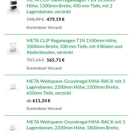
Höhe, 1300mm Breite, 400 mm Tiefe, mit 2
Lagerebenen, verzinkt
Ursprünglicher
Aktueller
598,99
€
479,19
€
Preis
Preis
Kostenloser Versand
war:
ist:
598,99 €
479,19 €.
META CLIP Regalwagen T1N 1500mm Höhe,
1000mm Breite, 500 mm Tiefe, mit 4 Böden und
Abdeckboden, verzinkt
Ursprünglicher
Aktueller
707,14
€
565,71
€
Preis
Preis
Kostenloser Versand
war:
ist:
707,14 €
565,71 €.
META Weitspann-Grundregal MINI-RACK mit 3
Lagerebenen, 2200mm Höhe, 2200mm Breite,
650mm Tiefe, verzinkt
ab
611,24
€
Kostenloser Versand
META Weitspann-Grundregal MINI-RACK mit 3
Lagerebenen, 2200mm Höhe, 1800mm Breite,